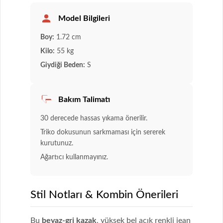
Model Bilgileri
Boy:
1.72 cm
Kilo:
55 kg
Giydiği Beden:
S
Bakım Talimatı
30 derecede hassas yıkama önerilir.
Triko dokusunun sarkmaması için sererek
kurutunuz.
Ağartıcı kullanmayınız.
Stil Notları & Kombin Önerileri
Bu
beyaz-gri kazak
, yüksek bel açık renkli jean