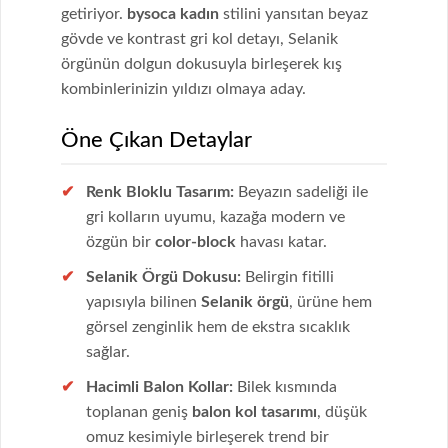
getiriyor.
bysoca kadın
stilini yansıtan beyaz
gövde ve kontrast gri kol detayı, Selanik
örgünün dolgun dokusuyla birleşerek kış
kombinlerinizin yıldızı olmaya aday.
Öne Çıkan Detaylar
Renk Bloklu Tasarım:
Beyazın sadeliği ile
gri kolların uyumu, kazağa modern ve
özgün bir
color-block
havası katar.
Selanik Örgü Dokusu:
Belirgin fitilli
yapısıyla bilinen
Selanik örgü
, ürüne hem
görsel zenginlik hem de ekstra sıcaklık
sağlar.
Hacimli Balon Kollar:
Bilek kısmında
toplanan geniş
balon kol tasarımı
, düşük
omuz kesimiyle birleşerek trend bir