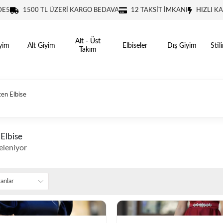
DE5
1500 TL ÜZERİ KARGO BEDAVA
12 TAKSİT İMKANI
HIZLI K
Alt - Üst
yim
Alt Giyim
Elbiseler
Dış Giyim
Stil
Takım
ten Elbise
Elbise
eleniyor