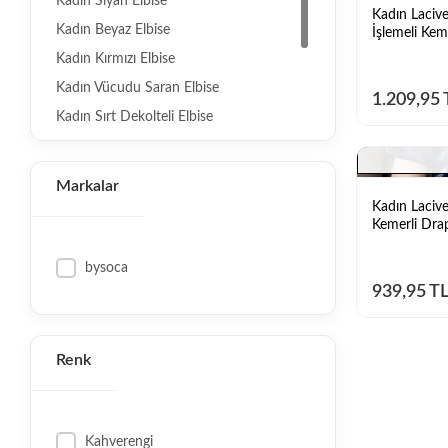
Kadın Siyah Elbise
Kadın Lacive
Kadın Beyaz Elbise
İşlemeli Kem
Kadın Kırmızı Elbise
Kadın Vücudu Saran Elbise
1.209,95 
Kadın Sırt Dekolteli Elbise
Kadın Çiçekli Elbise
Kadın V Yaka Elbise
Markalar
Kadın Payetli / Simli Elbise
Kadın Lacive
Kemerli Drap
Kadın Triko Elbise
Kadın Keten Elbise
bysoca
939,95 T
Kadın Saten Elbise
Kadın Şifon Elbise
Kadın Gömlek Elbise
Renk
Kadın Balon Kollu Elbise
Kadın Asimetrik Elbise
Kahverengi