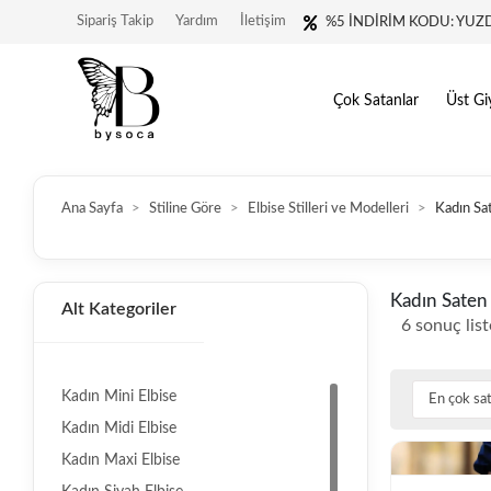
Sipariş Takip
Yardım
İletişim
%5 İNDİRİM KODU: YUZ
Çok Satanlar
Üst Gi
Ana Sayfa
Stiline Göre
Elbise Stilleri ve Modelleri
Kadın Sa
Kadın Saten 
Alt Kategoriler
6 sonuç list
Kadın Mini Elbise
Kadın Midi Elbise
Kadın Maxi Elbise