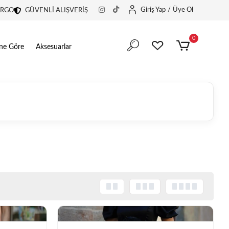
Giriş Yap
/
Üye Ol
ARGO
GÜVENLİ ALIŞVERİŞ
0
ine Göre
Aksesuarlar