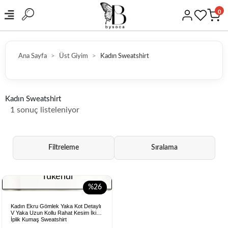
0
Ana Sayfa
Üst Giyim
Kadın Sweatshirt
HIZLI KARGO
Kadın Sweatshirt
1 sonuç listeleniyor
Filtreleme
Sıralama
Tükendi
%26
Kadın Ekru Gömlek Yaka Kot Detaylı
V Yaka Uzun Kollu Rahat Kesim İki
İplik Kumaş Sweatshirt