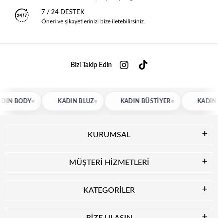
7 / 24 DESTEK
Öneri ve şikayetlerinizi bize iletebilirsiniz.
Bizi Takip Edin
IN BODY
KADIN BLUZ
KADIN BÜSTIYER
KADIN 
KURUMSAL
MÜŞTERİ HİZMETLERİ
KATEGORİLER
BİZE ULAŞIN