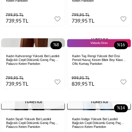
Keten Pantolon
Keten Pantolon
799,95 TL
799,95 TL
739,95 TL
739,95 TL
Tükendi
Videolu Ürün
%8
%16
Kadın Kahverengi Yüksek Bel Lastikli
Kadın Taş Rengi Yüksek Bel Önü
Bağcıklı Cepli Dökümlü Geniş Paça
Pensli Havuç Kesim Bilek Boy Klasik
Palazzo Keten Pantolon
Ofis Kumaş Pantolon
799,95 TL
999,95 TL
739,95 TL
839,95 TL
Tükendi
Tükendi
%14
Kadın Siyah Yüksek Bel Lastikli
Kadın İndigo Yüksek Bel Lastikli
Bağcıklı Cepli Dökümlü Geniş Paça
Bağcıklı Cepli Dökümlü Geniş Paça
Palazzo Keten Pantolon
Palazzo Keten Pantolon