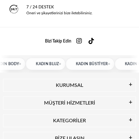
7 / 24 DESTEK
Öneri ve şikayetlerinizi bize iletebilirsiniz.
Bizi Takip Edin
IN BODY
KADIN BLUZ
KADIN BÜSTIYER
KADIN G
KURUMSAL
MÜŞTERİ HİZMETLERİ
KATEGORİLER
BİZE ULAŞIN