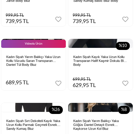
Jarse Body Bluz
Sandy Kumaş Basic Bluz Body
999,95 TL
999,95 TL
739,95 TL
739,95 TL
Videolu Ürün
%10
Kadın Siyah Yarım Balıkçı Yaka Uzun
Kadın Siyah Kayık Yaka Uzun Kollu
Kollu Vücudu Saran Transparan
Transparan Hafif Kaşmir Dokulu Bluz
Dantel Tül Body Bluz
Body
699,95 TL
689,95 TL
629,95 TL
%26
%8
Kadın Siyah Sırt Dekolteli Kayık Yaka
Kadın Siyah Yarım Balıkçı Yaka
Uzun Kollu Parmak Geçmeli Esnek
Göğüs Dantel Detaylı Esnek
Sandy Kumaş Bluz
Kaşkorse Uzun Kol Bluz