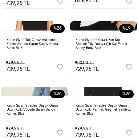
629,95 TL
739,95 TL
%26
%19
Kadın Siyah Tek Omuz Asimetrik
Kadın Siyah U Yaka Uzun Kol
Kesim Vücudu Saran Sandy Kumaş
Bilekleri Tüy Detaylı Çift Kat Esnek
Basic Bluz
Sandy Body Bluz
999,95 TL
900,00 TL
739,95 TL
729,95 TL
%26
%26
Kadın Siyah Straplez Düşük Omuz
Kadın Siyah Straplez Düşük Omuz
Uzun Kollu Vücudu Saran Sandy
Uzun Kollu Parmak Geçmeli Sandy
Kumaş Bluz
Kumaş Bluz
999,95 TL
999,95 TL
739,95 TL
739,95 TL