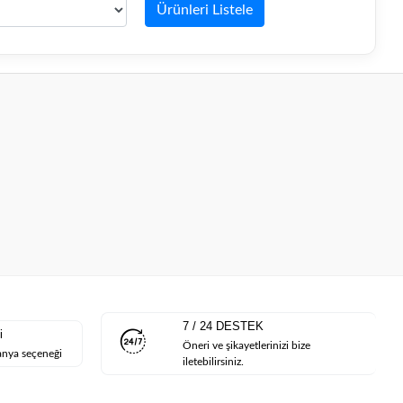
Ürünleri Listele
7 / 24 DESTEK
i
Öneri ve şikayetlerinizi bize
anya seçeneği
iletebilirsiniz.