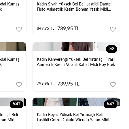
Modal Kumaş
Kadın Siyah Yüksek Bel Beli Lastikli Dantel
k
Fisto Asimetrik Kesim Bohem Yazlık Midi
Etek
789,95 TL
849,95 TL
%8
Modal Kumaş
Kadın Kahverengi Yüksek Bel Yırtmaçlı Fırfırlı
k
Asimetrik Kesim Volanlı Rahat Midi Boy Etek
739,95 TL
799,95 TL
%47
%47
tmaçlı Beli
Kadın Beyaz Yüksek Bel Yırtmaçlı Beli
aran Midi
Lastikli Gofre Dokulu Vücudu Saran Midi
Kalem Etek