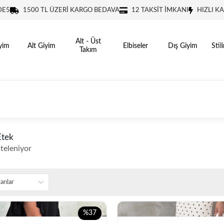
DE5
1500 TL ÜZERİ KARGO BEDAVA
12 TAKSİT İMKANI
HIZLI K
Alt - Üst
yim
Alt Giyim
Elbiseler
Dış Giyim
Stil
Takım
Etek
steleniyor
%37