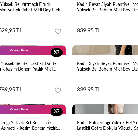
üksek Bel Yırtmaçlı Fırfırlı
Kadın Beyaz Siyah Puantiyeli 
sim Volanlı Rahat Midi Boy Etek
Yüksek Bel Bohem Midi Boy Ete
629,95 TL
839,95 TL
Videolu Ürün
%7
Yüksek Bel Beli Lastikli Dantel
Kadın Siyah Beyaz Puantiyeli 
trik Kesim Bohem Yazlık Midi
Yüksek Bel Bohem Midi Boy Ete
789,95 TL
839,95 TL
Videolu Ürün
%7
engi Yüksek Bel Beli Lastikli
Kadın Kahverengi Yüksek Bel Yır
o Asimetrik Kesim Bohem Yazlık
Lastikli Gofre Dokulu Vücudu S
Kalem Etek