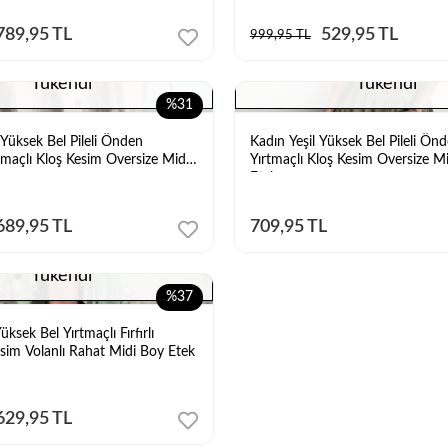
789,95 TL
529,95 TL
999,95 TL
Tükendi
Tükendi
%31
Yüksek Bel Pileli Önden
Kadın Yeşil Yüksek Bel Pileli Ö
maçlı Kloş Kesim Oversize Midi
Yırtmaçlı Kloş Kesim Oversize Mi
Etek
689,95 TL
709,95 TL
Tükendi
%37
üksek Bel Yırtmaçlı Fırfırlı
sim Volanlı Rahat Midi Boy Etek
629,95 TL