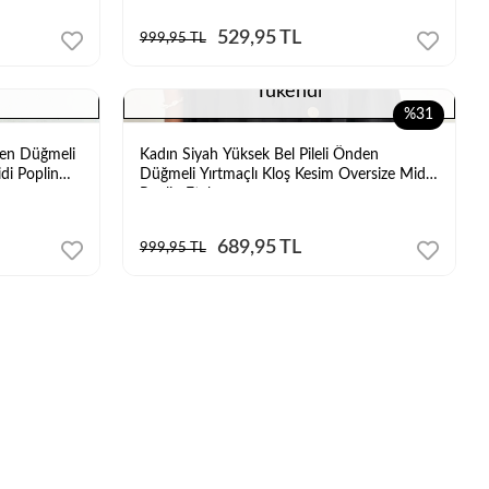
529,95 TL
999,95 TL
Tükendi
%31
nden Düğmeli
Kadın Siyah Yüksek Bel Pileli Önden
di Poplin
Düğmeli Yırtmaçlı Kloş Kesim Oversize Midi
Poplin Etek
689,95 TL
999,95 TL