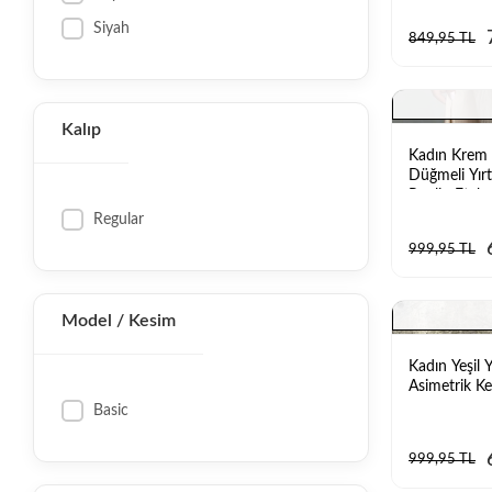
Kadın Siyah Etek
Siyah
849,95 TL
Kadın Asimetrik Etek
Kalıp
Kadın Krem 
Düğmeli Yırt
Poplin Etek
Regular
999,95 TL
Model / Kesim
Kadın Yeşil Y
Asimetrik Ke
Basic
999,95 TL