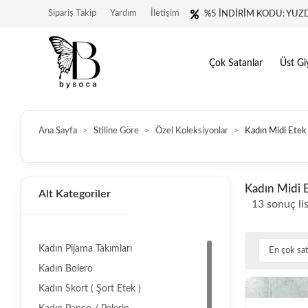
Sipariş Takip
Yardım
İletişim
%5 İNDİRİM KODU: YUZ
Çok Satanlar
Üst Gi
Ana Sayfa
Stiline Göre
Özel Koleksiyonlar
Kadın Midi Etek
Kadın Midi 
Alt Kategoriler
13 sonuç li
Kadın Pijama Takımları
Kadın Bolero
Kadın Skort ( Şort Etek )