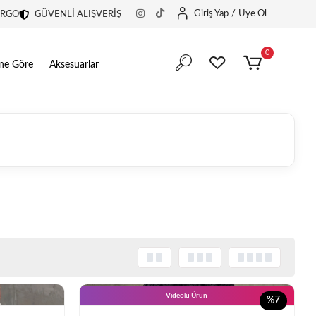
Giriş Yap
/
Üye Ol
ARGO
GÜVENLİ ALIŞVERİŞ
0
ine Göre
Aksesuarlar
Videolu Ürün
%7