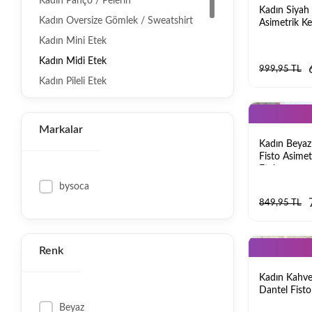
Kadın Panço / Pelerin
Kadın Siyah Y
Kadın Oversize Gömlek / Sweatshirt
Asimetrik Ke
Kadın Mini Etek
Kadın Midi Etek
999,95 TL
Kadın Pileli Etek
Kadın Yırtmaçlı Etek
Kadın Günlük Elbise
Markalar
Kadın Mezuniyet Elbisesi
Kadın Beyaz 
Fisto Asime
Kadın Askılı Elbise
Etek
Kadın Yırtmaçlı Elbise
bysoca
Kadın Yazlık Elbise
849,95 TL
Kadın Kışlık Elbise
Kadın Ofis Elbisesi / Giyimi
Renk
Kadın Uzun Etek
Kadın Kahver
Kadın Ceket Pantolon Takım
Dantel Fist
Midi Etek
Kadın Yelek Pantolon Takım
Beyaz