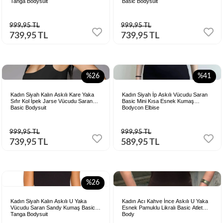
Tanga Bodysuit
Basic Bodysuit
999,95 TL
999,95 TL
739,95 TL
739,95 TL
%26
%41
Kadın Siyah Kalın Askılı Kare Yaka
Kadın Siyah İp Askılı Vücudu Saran
Sıfır Kol İpek Jarse Vücudu Saran
Basic Mini Kısa Esnek Kumaş
Basic Bodysuit
Bodycon Elbise
999,95 TL
999,95 TL
739,95 TL
589,95 TL
%26
Kadın Siyah Kalın Askılı U Yaka
Kadın Acı Kahve İnce Askılı U Yaka
Vücudu Saran Sandy Kumaş Basic
Esnek Pamuklu Likralı Basic Atlet
Tanga Bodysuit
Body