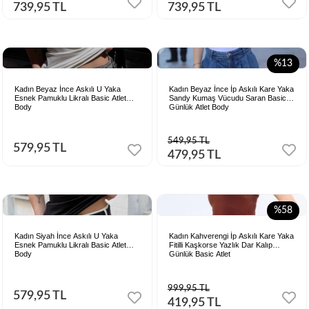
739,95 TL
739,95 TL
%13
Kadın Beyaz İnce Askılı U Yaka
Kadın Beyaz İnce İp Askılı Kare Yaka
Esnek Pamuklu Likralı Basic Atlet
Sandy Kumaş Vücudu Saran Basic
Body
Günlük Atlet Body
549,95 TL
579,95 TL
479,95 TL
%58
Kadın Siyah İnce Askılı U Yaka
Kadın Kahverengi İp Askılı Kare Yaka
Esnek Pamuklu Likralı Basic Atlet
Fitilli Kaşkorse Yazlık Dar Kalıp
Body
Günlük Basic Atlet
999,95 TL
579,95 TL
419,95 TL