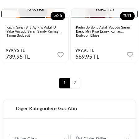
Tükendi
Tükendi
%26
%41
Kadın Siyah Sırtı Açık İp Askılı U
Kadın Bordo İp Askılı Vücudu Saran
Yaka Vücudu Saran Sandy Kumaş
Basic Mini Kısa Esnek Kumaş
Tanga Bodysuit
Bodycon Elbise
999,95 TL
999,95 TL
739,95 TL
589,95 TL
1
2
Diğer Kategorilere Göz Atın