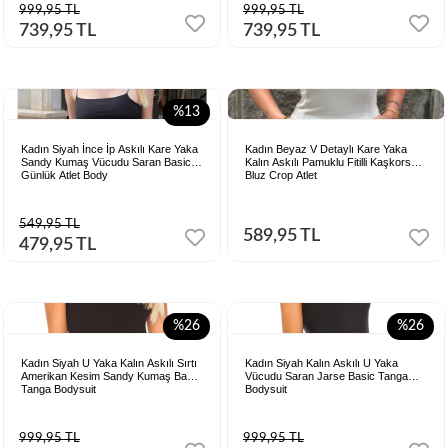
999,95 TL
999,95 TL
739,95 TL
739,95 TL
%13
Kadın Siyah İnce İp Askılı Kare Yaka
Kadın Beyaz V Detaylı Kare Yaka
Sandy Kumaş Vücudu Saran Basic
Kalın Askılı Pamuklu Fitilli Kaşkorse
Günlük Atlet Body
Bluz Crop Atlet
549,95 TL
589,95 TL
479,95 TL
%26
%26
Kadın Siyah U Yaka Kalın Askılı Sırtı
Kadın Siyah Kalın Askılı U Yaka
Amerikan Kesim Sandy Kumaş Basic
Vücudu Saran Jarse Basic Tanga
Tanga Bodysuit
Bodysuit
999,95 TL
999,95 TL