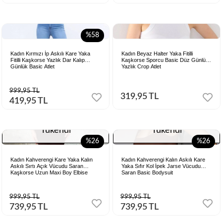
%58
Kadın Kırmızı İp Askılı Kare Yaka
Kadın Beyaz Halter Yaka Fitilli
Fitilli Kaşkorse Yazlık Dar Kalıp
Kaşkorse Sporcu Basic Düz Günlük
Günlük Basic Atlet
Yazlık Crop Atlet
999,95 TL
319,95 TL
419,95 TL
Tükendi
Tükendi
%26
%26
Kadın Kahverengi Kare Yaka Kalın
Kadın Kahverengi Kalın Askılı Kare
Askılı Sırtı Açık Vücudu Saran
Yaka Sıfır Kol İpek Jarse Vücudu
Kaşkorse Uzun Maxi Boy Elbise
Saran Basic Bodysuit
999,95 TL
999,95 TL
739,95 TL
739,95 TL