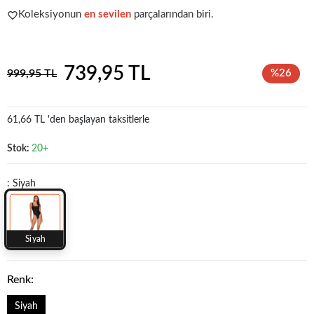
Koleksiyonun
en sevilen
parçalarından biri.
Popüler seçim!
Gardırobunuz için harika bir tercih.
739,95 TL
999,95 TL
%26
61,66 TL 'den başlayan taksitlerle
Stok:
20+
: Siyah
Siyah
Renk:
Siyah