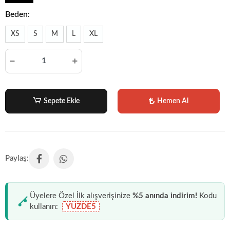
Beden:
XS
S
M
L
XL
Sepete Ekle
Hemen Al
Üyelere Özel İlk alışverişinize
%5 anında indirim!
Kodu
kullanın:
YUZDE5