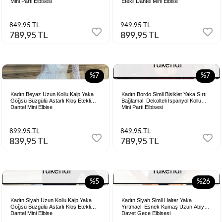
Mini Parti Elbisesi
Etekli Dantel Mini Elbise
849,95 TL
949,95 TL
789,95 TL
899,95 TL
Tükendi
%7
%7
Kadın Beyaz Uzun Kollu Kalp Yaka
Kadın Bordo Simli Bisiklet Yaka Sırtı
Göğsü Büzgülü Astarlı Kloş Etekli
Bağlamalı Dekolteli İspanyol Kollu
Dantel Mini Elbise
Mini Parti Elbisesi
899,95 TL
849,95 TL
839,95 TL
789,95 TL
Tükendi
Tükendi
%5
%26
Kadın Siyah Uzun Kollu Kalp Yaka
Kadın Siyah Simli Halter Yaka
Göğsü Büzgülü Astarlı Kloş Etekli
Yırtmaçlı Esnek Kumaş Uzun Abiye
Dantel Mini Elbise
Davet Gece Elbisesi