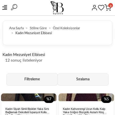
0
Ana Sayfa
Stiline Göre
Özel Koleksiyonlar
Kadın Mezuniyet Elbisesi
HIZLI KARGO
Kadın Mezuniyet Elbisesi
12 sonuç listeleniyor
Filtreleme
Sıralama
%7
%5
Kadın Siyah Simli Bisiklet Yaka Sırtı
Kadın Kahverengi Uzun Kollu Kalp
Bağlamalı Dekolteli İspanyol Kollu
Yaka Göğsü Büzgülü Astarlı Kloş