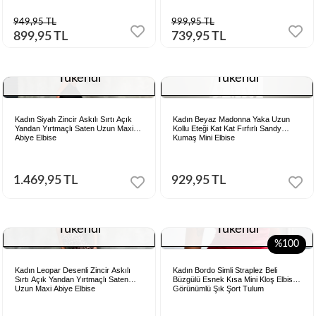
949,95 TL
999,95 TL
899,95 TL
739,95 TL
Tükendi
Tükendi
Kadın Siyah Zincir Askılı Sırtı Açık
Kadın Beyaz Madonna Yaka Uzun
Yandan Yırtmaçlı Saten Uzun Maxi
Kollu Eteği Kat Kat Fırfırlı Sandy
Abiye Elbise
Kumaş Mini Elbise
1.469,95 TL
929,95 TL
Tükendi
Tükendi
%100
Kadın Leopar Desenli Zincir Askılı
Kadın Bordo Simli Straplez Beli
Sırtı Açık Yandan Yırtmaçlı Saten
Büzgülü Esnek Kısa Mini Kloş Elbise
Uzun Maxi Abiye Elbise
Görünümlü Şık Şort Tulum