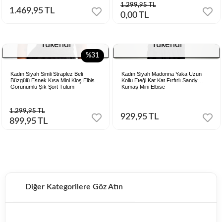
1.299,95 TL
1.469,95 TL
0,00 TL
Tükendi
Tükendi
%31
Kadın Siyah Simli Straplez Beli
Kadın Siyah Madonna Yaka Uzun
Büzgülü Esnek Kısa Mini Kloş Elbise
Kollu Eteği Kat Kat Fırfırlı Sandy
Görünümlü Şık Şort Tulum
Kumaş Mini Elbise
1.299,95 TL
929,95 TL
899,95 TL
Diğer Kategorilere Göz Atın