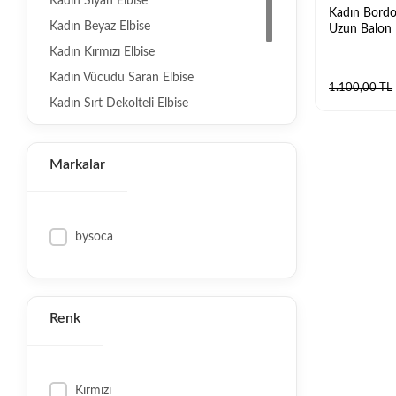
Kadın Siyah Elbise
Kadın Bordo 
Kadın Beyaz Elbise
Uzun Balon K
Kadın Kırmızı Elbise
Kadın Vücudu Saran Elbise
1.100,00 TL
Kadın Sırt Dekolteli Elbise
Kadın Çiçekli Elbise
Kadın V Yaka Elbise
Markalar
Kadın Payetli / Simli Elbise
Kadın Triko Elbise
Kadın Keten Elbise
bysoca
Kadın Saten Elbise
Kadın Şifon Elbise
Kadın Gömlek Elbise
Renk
Kadın Balon Kollu Elbise
Kadın Asimetrik Elbise
Kırmızı