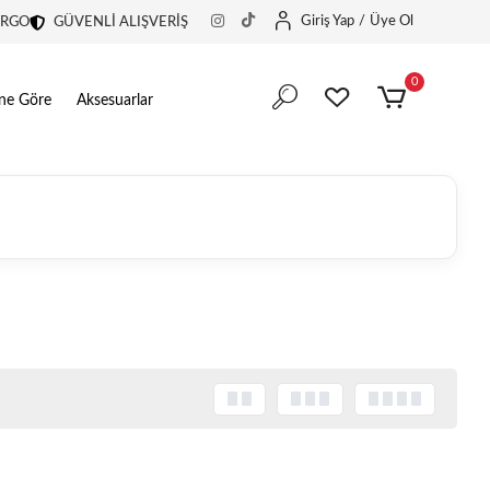
Giriş Yap
/
Üye Ol
ARGO
GÜVENLİ ALIŞVERİŞ
0
ine Göre
Aksesuarlar