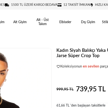
DE5
1500 TL ÜZERİ KARGO BEDAVA
12 TAKSİT İMKANI
HIZLI K
Alt - Üst
yim
Alt Giyim
Elbiseler
Dış Giyim
Stil
Takım
Kadın Siyah Balıkçı Yaka
Jarse Süper Crop Top
Popüler seçim!
Gardırobunuz iç
Koleksiyonun
en sevilen
parça
Popüler seçim!
Gardırobunuz iç
739,95 TL
999,95 TL
61,66 TL 'den başlayan taksitlerle