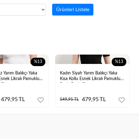
Ürünleri Listele
%13
%13
z Yarım Balıkçı Yaka
Kadın Siyah Yarım Balıkçı Yaka
Esnek Likralı Pamuklu
Kısa Kollu Esnek Likralı Pamuklu
 Bluz
Basic Body Bluz
479,95 TL
479,95 TL
549,95 TL