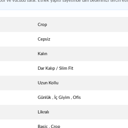
ptır ve vücudu sarar. Esnek yapısı sayesinde tam bedeninizi tercih etm
Crop
Cepsiz
Kalın
Dar Kalıp / Slim Fit
Uzun Kollu
Günlük
,
İç Giyim
,
Ofis
Likralı
Basic
,
Crop