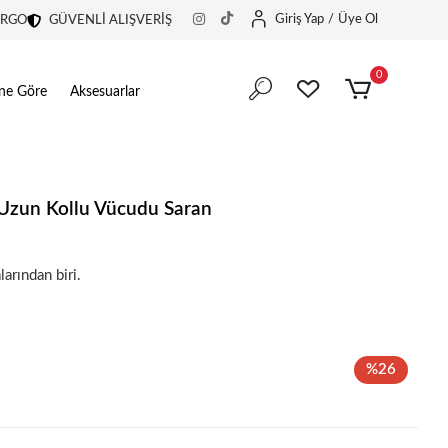
Giriş Yap
/
Üye Ol
ARGO
GÜVENLİ ALIŞVERİŞ
0
ine Göre
Aksesuarlar
 Uzun Kollu Vücudu Saran
in harika bir tercih.
larından biri.
in harika bir tercih.
%26