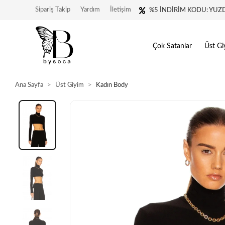
Sipariş Takip
Yardım
İletişim
%5 İNDİRİM KODU: YUZ
Çok Satanlar
Üst Gi
Ana Sayfa
Üst Giyim
Kadın Body