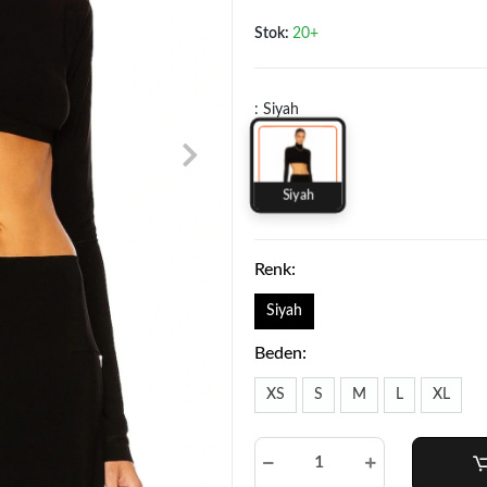
Stok:
20+
: Siyah
Siyah
Renk:
Siyah
Beden:
XS
S
M
L
XL