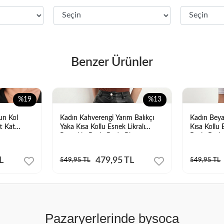
Benzer Ürünler
%19
%13
un Kol
Kadın Kahverengi Yarım Balıkçı
Kadın Beya
ft Kat
Yaka Kısa Kollu Esnek Likralı
Kısa Kollu 
z
Pamuklu Basic Body Bluz
Basic Body
L
479,95 TL
549,95 TL
549,95 TL