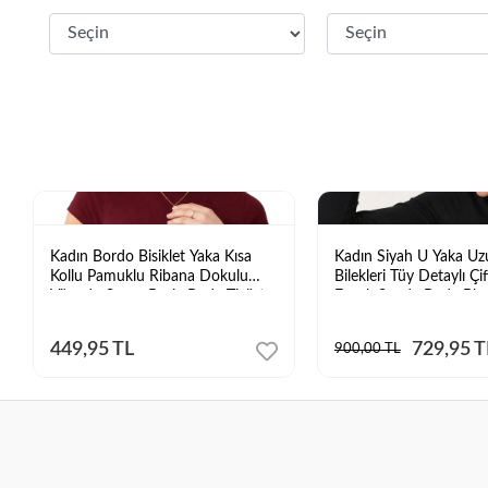
Kadın Bordo Bisiklet Yaka Kısa
Kadın Siyah U Yaka Uz
Kollu Pamuklu Ribana Dokulu
Bilekleri Tüy Detaylı Çi
Vücudu Saran Basic Body Tişört
Esnek Sandy Body Blu
449,95 TL
729,95 T
900,00 TL