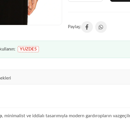
ullanın:
YUZDE5
ekleri
p
, minimalist ve iddialı tasarımıyla modern gardıropların vazgeç