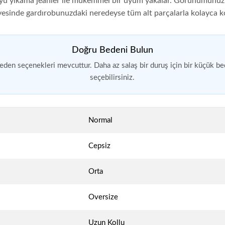
koyu yıkama jeanler ile mükemmel bir uyum yakalar. Görünümünüzü
ayesinde gardırobunuzdaki neredeyse tüm alt parçalarla kolayca k
Doğru Bedeni Bulun
eden seçenekleri mevcuttur. Daha az salaş bir duruş için bir küçük b
seçebilirsiniz.
Normal
Cepsiz
Orta
Oversize
Uzun Kollu