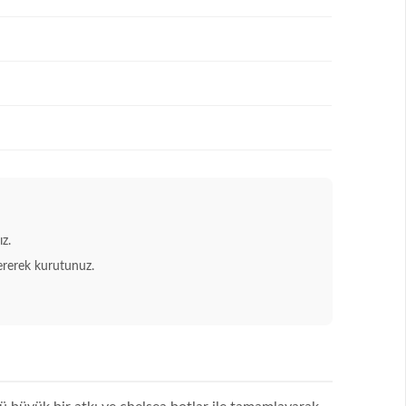
z.
ererek kurutunuz.