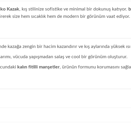
riko Kazak
, kış stilinize sofistike ve minimal bir dokunuş katıyor.
b
tirerek size hem sıcaklık hem de modern bir görünüm vaat ediyor.
nde kazağa zengin bir hacim kazandırır ve kış aylarında yüksek ısı 
arımı, vücuda yapışmadan salaş ve cool bir görünüm oluşturur.
 ucundaki
kalın fitilli manşetler
, ürünün formunu korumasını sağlar