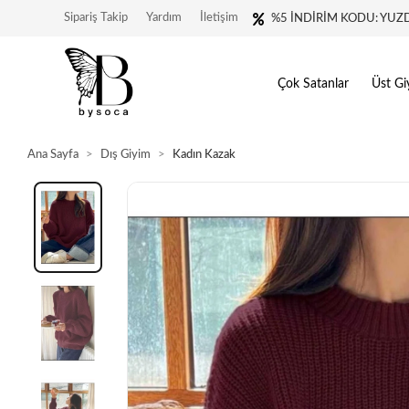
Sipariş Takip
Yardım
İletişim
%5 İNDİRİM KODU: YUZ
Çok Satanlar
Üst Gi
Ana Sayfa
Dış Giyim
Kadın Kazak