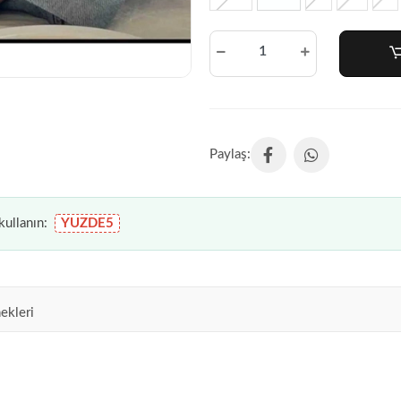
ullanın:
YUZDE5
ekleri