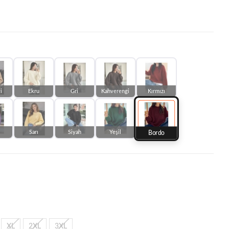
i
Ekru
Gri
Kahverengi
Kırmızı
Sarı
Siyah
Yeşil
Bordo
XL
2XL
3XL