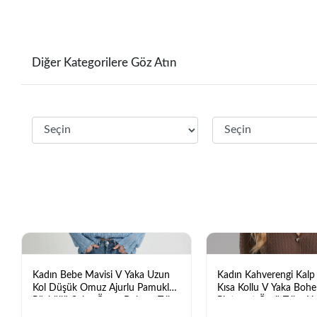
Diğer Kategorilere Göz Atın
Kadın Bebe Mavisi V Yaka Uzun
Kadın Kahverengi Kalp
Kol Düşük Omuz Ajurlu Pamuklu
Kısa Kollu V Yaka Boh
Püsküllü Salaş Örme Bohem Triko
Pinterest Örgü Triko Hı
Bluz