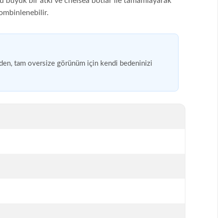
 büyük bir atkı ve chelsea botlar ile tamamlayarak
ombinlenebilir.
eden, tam oversize görünüm için kendi bedeninizi