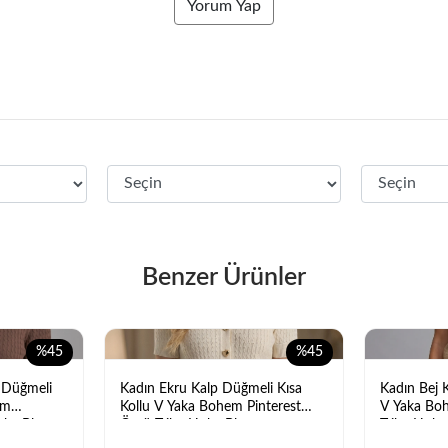
Yorum Yap
Benzer Ürünler
%45
%45
 Düğmeli
Kadın Ekru Kalp Düğmeli Kısa
Kadın Bej 
em
Kollu V Yaka Bohem Pinterest
V Yaka Boh
rka Bluz
Örgü Triko Hırka Bluz
Triko Hırka