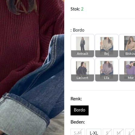
Stok:
2
: Bordo
Antrasit
Bej
Bisküv
Lacivert
Lila
Mor
Renk:
Bordo
Beden:
S-M
L-XL
S
M
L