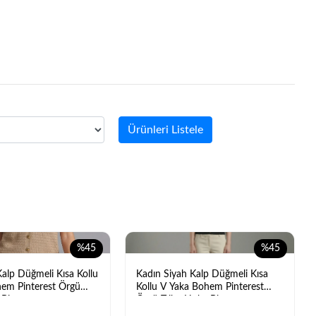
Ürünleri Listele
%45
%45
Kalp Düğmeli Kısa Kollu
Kadın Siyah Kalp Düğmeli Kısa
em Pinterest Örgü
Kollu V Yaka Bohem Pinterest
 Bluz
Örgü Triko Hırka Bluz