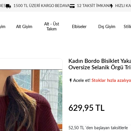
DE5
1500 TL ÜZERİ KARGO BEDAVA
12 TAKSİT İMKANI
HIZLI K
Alt - Üst
yim
Alt Giyim
Elbiseler
Dış Giyim
Stil
Takım
Kadın Bordo Bisiklet Ya
Oversize Selanik Örgü Tr
Şu anda
çok talep görüyor!
Acele et!
Stoklar hızla azalıyo
Şu anda
çok talep görüyor!
629,95 TL
52,50 TL 'den başlayan taksitlerle