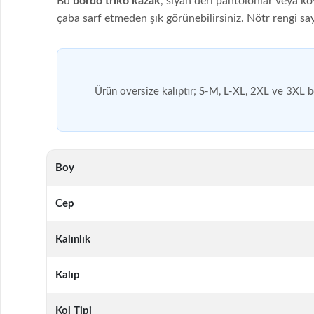
Bu
bordo triko kazak
, siyah deri pantolonlar veya 
çaba sarf etmeden şık görünebilirsiniz. Nötr rengi s
Ürün oversize kalıptır; S-M, L-XL, 2XL ve 3XL b
Boy
Cep
Kalınlık
Kalıp
Kol Tipi