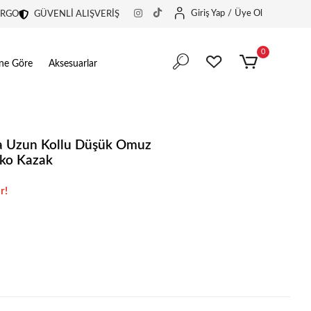
Giriş Yap
/
Üye Ol
ARGO
GÜVENLİ ALIŞVERİŞ
0
ine Göre
Aksesuarlar
ka Uzun Kollu Düşük Omuz
iko Kazak
r!