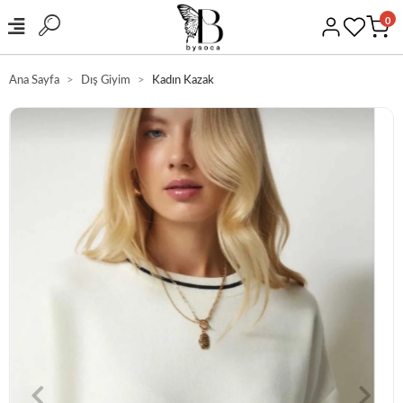
0
Ana Sayfa
Dış Giyim
Kadın Kazak
GÜVENLİ ALIŞVERİŞ