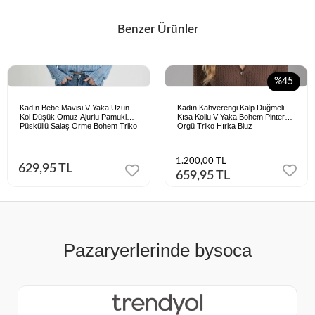
Benzer Ürünler
%45
Kadın Bebe Mavisi V Yaka Uzun
Kadın Kahverengi Kalp Düğmeli
Kol Düşük Omuz Ajurlu Pamuklu
Kısa Kollu V Yaka Bohem Pinterest
Püsküllü Salaş Örme Bohem Triko
Örgü Triko Hırka Bluz
Bluz
1.200,00 TL
629,95 TL
659,95 TL