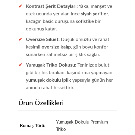
Kontrast Şerit Detayları:
Yaka, manşet ve
etek ucunda yer alan ince
siyah şeritler
,
kazağın basic duruşuna sofistike bir
dokunuş katar.
Oversize Silüet:
Düşük omuzlu ve rahat
kesimli
oversize kalıp
, gün boyu konfor
sunarken zahmetsiz bir şıklık sağlar.
Yumuşak Triko Dokusu:
Teninizde bulut
gibi bir his bırakan, kaşındırma yapmayan
yumuşak dokulu iplik
yapısıyla günün her
anında rahat hissettirir.
Ürün Özellikleri
Yumuşak Dokulu Premium
Kumaş Türü:
Triko