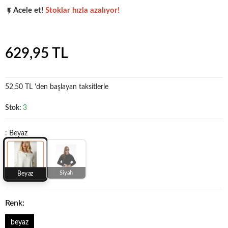
Acele et!
Stoklar hızla azalıyor!
Şu anda
çok talep görüyor!
629,95 TL
52,50 TL 'den başlayan taksitlerle
Stok:
3
: Beyaz
Siyah
Beyaz
Renk:
beyaz