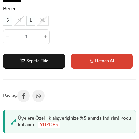
Beden:
S
M
L
XL
Sepete Ekle
Hemen Al
Üyelere Özel İlk alışverişinize
%5 anında indirim!
Kodu
kullanın:
YUZDE5