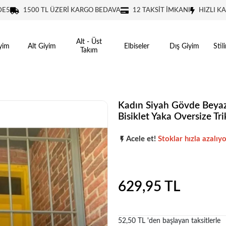
DE5
1500 TL ÜZERİ KARGO BEDAVA
12 TAKSİT İMKANI
HIZLI K
Alt - Üst
yim
Alt Giyim
Elbiseler
Dış Giyim
Stil
Takım
Kadın Siyah Gövde Beyaz
Bisiklet Yaka Oversize Tr
Şu anda
çok talep görüyor!
Acele et!
Stoklar hızla azalıyo
Şu anda
çok talep görüyor!
629,95 TL
52,50 TL 'den başlayan taksitlerle