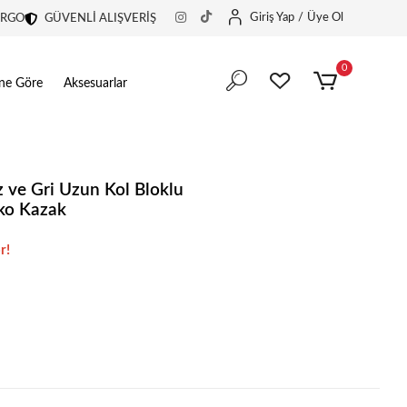
Giriş Yap
/
Üye Ol
ARGO
GÜVENLİ ALIŞVERİŞ
0
ine Göre
Aksesuarlar
 ve Gri Uzun Kol Bloklu
iko Kazak
r!