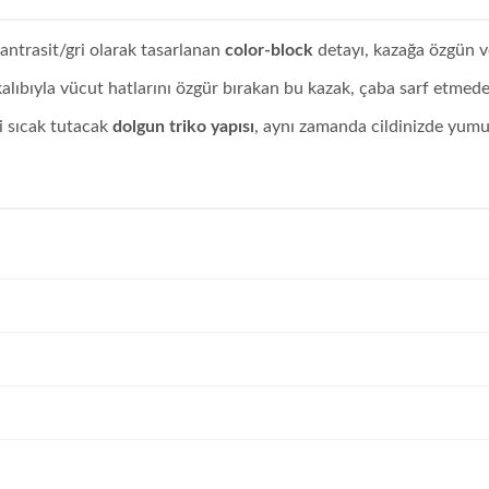
 antrasit/gri olarak tasarlanan
color-block
detayı, kazağa özgün ve
ıbıyla vücut hatlarını özgür bırakan bu kazak, çaba sarf etmede
i sıcak tutacak
dolgun triko yapısı
, aynı zamanda cildinizde yumuş