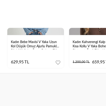
Kadın Bebe Mavisi V Yaka Uzun
Kadın Kahverengi Kalp
Kol Düşük Omuz Ajurlu Pamuklu
Kısa Kollu V Yaka Boh
Püsküllü Salaş Örme Bohem Triko
Pinterest Örgü Triko Hı
Bluz
629,95 TL
659,95
1.200,00 TL