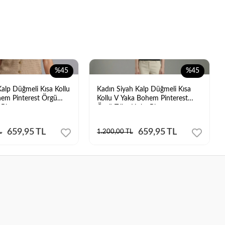
%45
%45
Kalp Düğmeli Kısa Kollu
Kadın Siyah Kalp Düğmeli Kısa
em Pinterest Örgü
Kollu V Yaka Bohem Pinterest
 Bluz
Örgü Triko Hırka Bluz
659,95 TL
659,95 TL
L
1.200,00 TL