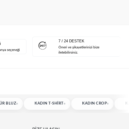
7 / 24 DESTEK
i
Öneri ve şikayetlerinizi bize
anya seçeneği
iletebilirsiniz.
KADIN T-SHIRT
KADIN CROP
KADIN HIRKA