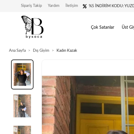
Sipariş Takip
Yardım
İletişim
%5 İNDİRİM KODU: YUZ
Çok Satanlar
Üst Gi
Ana Sayfa
Dış Giyim
Kadın Kazak