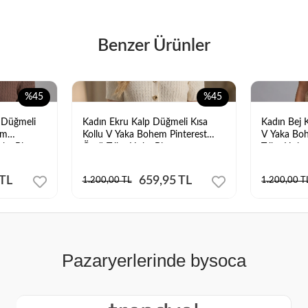
Benzer Ürünler
%45
%45
 Düğmeli
Kadın Ekru Kalp Düğmeli Kısa
Kadın Bej 
em
Kollu V Yaka Bohem Pinterest
V Yaka Boh
rka Bluz
Örgü Triko Hırka Bluz
Triko Hırka
 TL
659,95 TL
1.200,00 TL
1.200,00 T