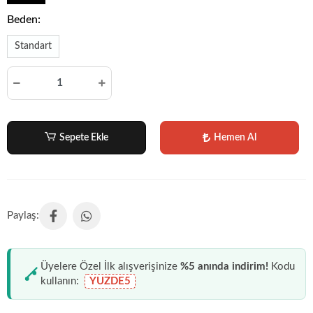
Beden:
Standart
Sepete Ekle
Hemen Al
Üyelere Özel İlk alışverişinize
%5 anında indirim!
Kodu
kullanın:
YUZDE5