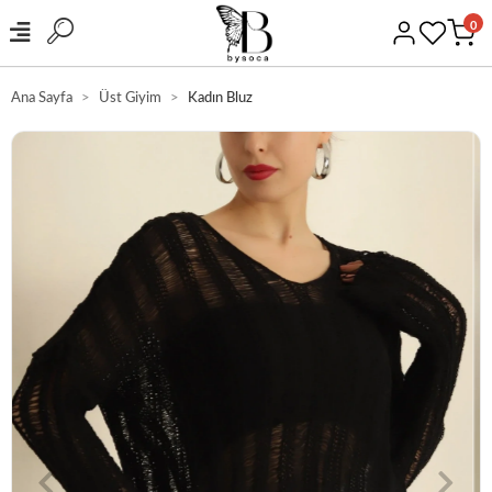
0
Ana Sayfa
Üst Giyim
Kadın Bluz
GÜVENLİ ALIŞVERİŞ