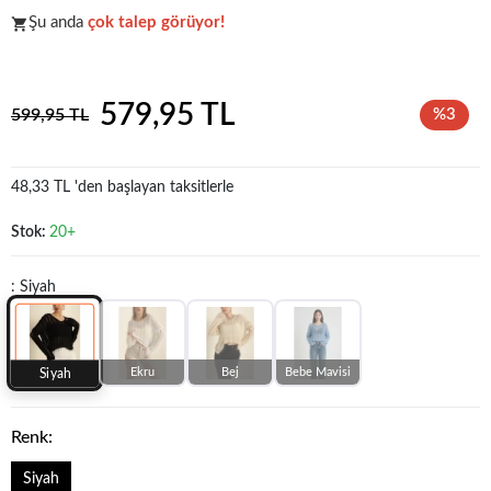
Şu anda
çok talep görüyor!
Koleksiyonun
en sevilen
parçalarından biri.
579,95 TL
599,95 TL
%3
48,33 TL 'den başlayan taksitlerle
Stok:
20+
: Siyah
Ekru
Bej
Bebe Mavisi
Siyah
Renk:
Siyah