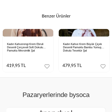
Benzer Ürünler
Kadın Kahverengi Krem Ebruli
Kadın Kahve Krem Büyük Çiçek
Desenli Çerçeveli Soft Dokulu
Desenli Pamuklu Bambu Yumuşak
Pamuklu Mevsimlik Şal
Dokulu Tesettür Şal
419,95 TL
479,95 TL