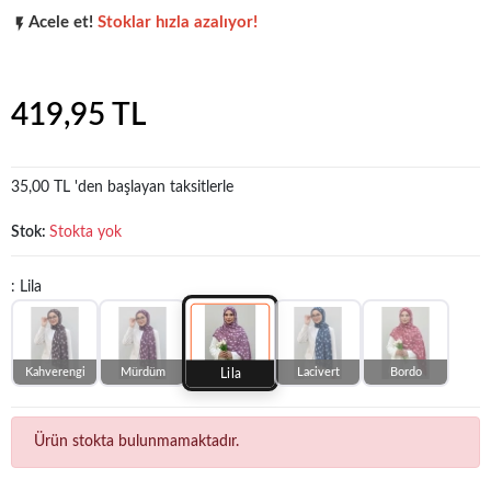
Acele et!
Stoklar hızla azalıyor!
Popüler seçim!
Gardırobunuz için harika bir tercih.
419,95 TL
35,00 TL 'den başlayan taksitlerle
Stok:
Stokta yok
: Lila
Kahverengi
Mürdüm
Lacivert
Bordo
Lila
Ürün stokta bulunmamaktadır.