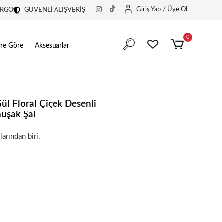
Giriş Yap
/
Üye Ol
ARGO
GÜVENLİ ALIŞVERİŞ
0
ine Göre
Aksesuarlar
l Floral Çiçek Desenli
uşak Şal
larından biri.