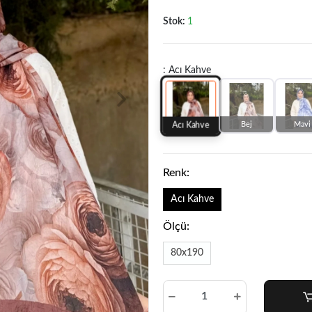
Stok:
1
: Acı Kahve
Bej
Mavi
Acı Kahve
Renk:
Acı Kahve
Ölçü:
80x190