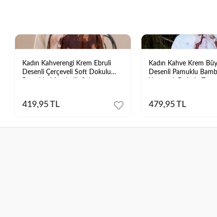
Kadın Kahverengi Krem Ebruli
Kadın Kahve Krem Büy
Desenli Çerçeveli Soft Dokulu
Desenli Pamuklu Bam
Pamuklu Mevsimlik Şal
Yumuşak Dokulu Tesett
419,95 TL
479,95 TL