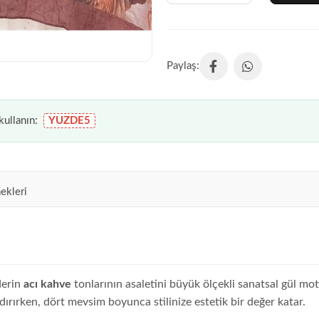
ullanın:
YUZDE5
ekleri
derin
acı kahve
tonlarının asaletini büyük ölçekli sanatsal gül mot
ırırken, dört mevsim boyunca stilinize estetik bir değer katar.