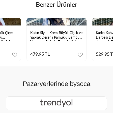
Benzer Ürünler
ük Çiçek
Kadın Siyah Krem Büyük Çiçek ve
Kadın Kahv
bu
Yaprak Desenli Pamuklu Bambu
Darbesi De
ür Şal
Yumuşak Dokulu Tesettür Şal
Yumuşak D
Şal
479,95 TL
529,95 