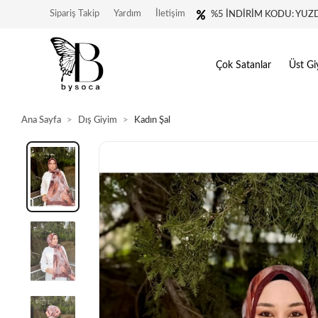
Sipariş Takip
Yardım
İletişim
%5 İNDİRİM KODU: YUZ
Çok Satanlar
Üst Gi
Ana Sayfa
Dış Giyim
Kadın Şal