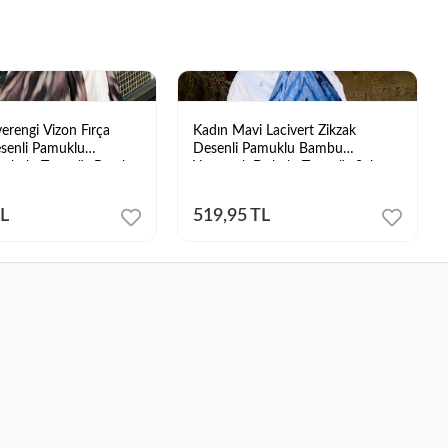
erengi Vizon Fırça
Kadın Mavi Lacivert Zikzak
senli Pamuklu
Desenli Pamuklu Bambu
okulu Tesettür Bambu
Yumuşak Dokulu Tesettür Şal
TL
519,95 TL