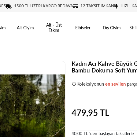
DE5
1500 TL ÜZERİ KARGO BEDAVA
12 TAKSİT İMKANI
HIZLI K
Alt - Üst
yim
Alt Giyim
Elbiseler
Dış Giyim
Stil
Takım
Kadın Acı Kahve Büyük Gü
Bambu Dokuma Soft Yum
Şu anda
çok talep görüyor!
Koleksiyonun
en sevilen
parça
Şu anda
çok talep görüyor!
479,95 TL
40,00 TL 'den başlayan taksitlerle