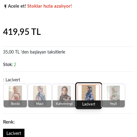
Acele et!
Stoklar hızla azalıyor!
Popüler seçim!
Gardırobunuz için harika bir tercih.
419,95 TL
35,00 TL 'den başlayan taksitlerle
Stok:
2
: Lacivert
Bordo
Mavi
Kahverengi
Yeşil
Lacivert
Renk:
Lacivert