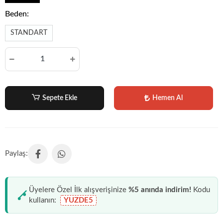
Beden:
STANDART
Sepete Ekle
Hemen Al
Üyelere Özel İlk alışverişinize
%5 anında indirim!
Kodu
kullanın:
YUZDE5