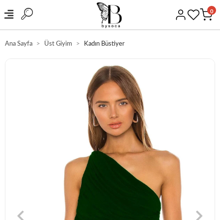
0
Ana Sayfa
Üst Giyim
Kadın Büstiyer
RGO
GÜVENLİ ALI