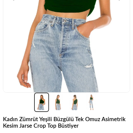
Kadın Zümrüt Yeşili Büzgülü Tek Omuz Asimetrik
Kesim Jarse Crop Top Büstiyer
Popüler seçim!
Gardırobunuz için harika bir tercih.