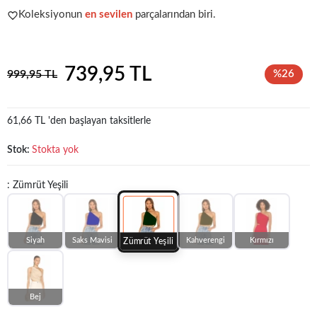
Koleksiyonun
en sevilen
parçalarından biri.
Popüler seçim!
Gardırobunuz için harika bir tercih.
739,95 TL
999,95 TL
%26
61,66 TL 'den başlayan taksitlerle
Stok:
Stokta yok
: Zümrüt Yeşili
Siyah
Saks Mavisi
Kahverengi
Kırmızı
Zümrüt Yeşili
Bej