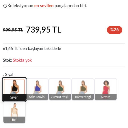
Koleksiyonun
en sevilen
parçalarından biri.
Popüler seçim!
Gardırobunuz için harika bir tercih.
739,95 TL
999,95 TL
%26
61,66 TL 'den başlayan taksitlerle
Stok:
Stokta yok
: Siyah
Saks Mavisi
Zümrüt Yeşili
Kahverengi
Kırmızı
Siyah
Bej