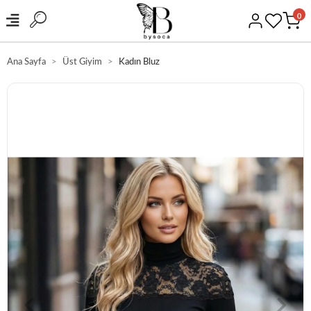
0
Ana Sayfa
Üst Giyim
Kadın Bluz
GÜVENLİ ALIŞVERİ