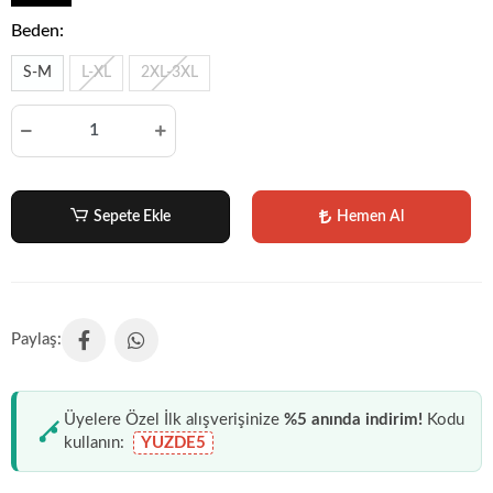
Beden:
S-M
L-XL
2XL-3XL
Sepete Ekle
Hemen Al
Üyelere Özel İlk alışverişinize
%5 anında indirim!
Kodu
kullanın:
YUZDE5