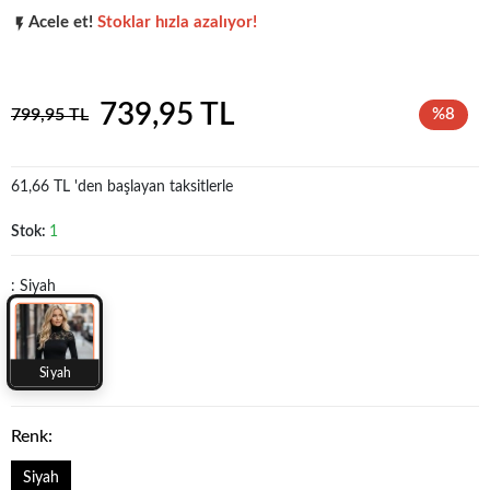
Acele et!
Stoklar hızla azalıyor!
Popüler seçim!
Gardırobunuz için harika bir tercih.
739,95 TL
799,95 TL
%8
61,66 TL 'den başlayan taksitlerle
Stok:
1
: Siyah
Siyah
Renk:
Siyah