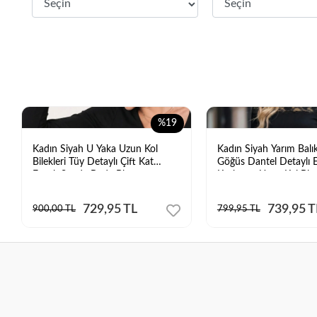
%19
Kadın Siyah U Yaka Uzun Kol
Kadın Siyah Yarım Balı
Bilekleri Tüy Detaylı Çift Kat
Göğüs Dantel Detaylı 
Esnek Sandy Body Bluz
Kaşkorse Uzun Kol Blu
729,95 TL
739,95 T
900,00 TL
799,95 TL