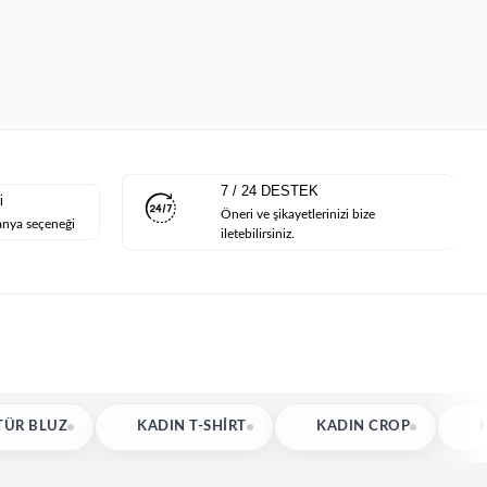
7 / 24 DESTEK
i
Öneri ve şikayetlerinizi bize
anya seçeneği
iletebilirsiniz.
KADIN T-SHIRT
KADIN CROP
KADIN HIRKA