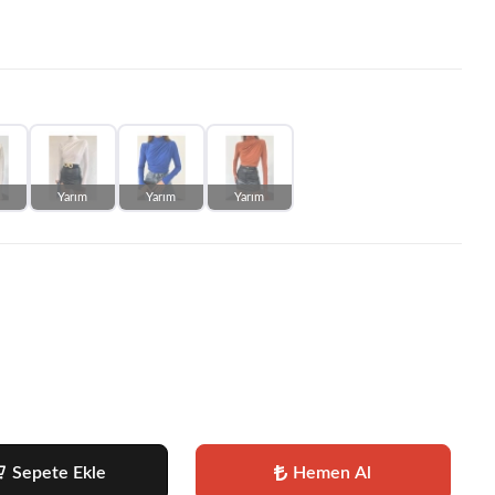
Yarım
Yarım
Yarım
Sepete Ekle
Hemen Al