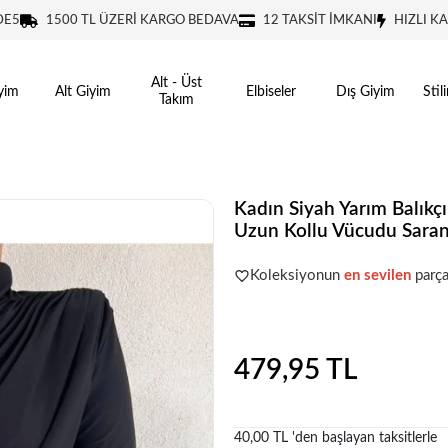
DE5
1500 TL ÜZERİ KARGO BEDAVA
12 TAKSİT İMKANI
HIZLI K
Alt - Üst
yim
Alt Giyim
Elbiseler
Dış Giyim
Stil
Takım
Kadın Siyah Yarım Balıkç
Uzun Kollu Vücudu Saran
Popüler seçim!
Gardırobunuz iç
Koleksiyonun
en sevilen
parça
Popüler seçim!
Gardırobunuz iç
479,95 TL
40,00 TL 'den başlayan taksitlerle