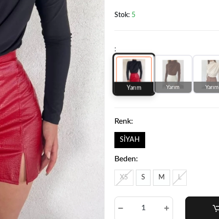
Stok:
5
:
Yarım
Yarım
Yarım
Renk:
SİYAH
Beden:
XS
S
M
L