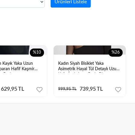
Ürünleri Listele
%10
%26
h Kayık Yaka Uzun
Kadın Siyah Bisiklet Yaka
sparan Hafif Kaşmir
Asimetrik Hayal Tül Detaylı Uzun
uz Body
Kollu İpek Jarse Body Bluz
629,95 TL
739,95 TL
999,95 TL