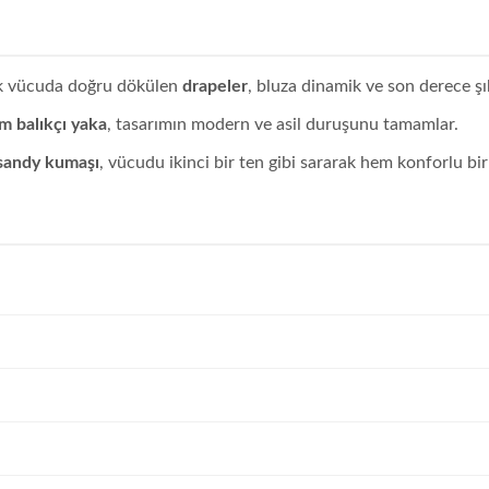
k vücuda doğru dökülen
drapeler
, bluza dinamik ve son derece şı
ım balıkçı yaka
, tasarımın modern ve asil duruşunu tamamlar.
sandy kumaşı
, vücudu ikinci bir ten gibi sararak hem konforlu bi