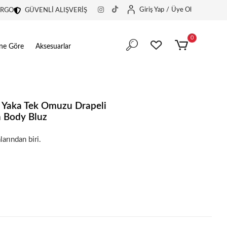
Giriş Yap
/
Üye Ol
ARGO
GÜVENLİ ALIŞVERİŞ
0
ine Göre
Aksesuarlar
ı Yaka Tek Omuzu Drapeli
 Body Bluz
in harika bir tercih.
larından biri.
in harika bir tercih.