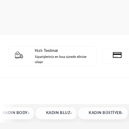
Hızlı Teslimat
Siparişleriniz en kısa sürede elinize
ulaşır.
Y
KADIN BLUZ
KADIN BÜSTIYER
KADIN