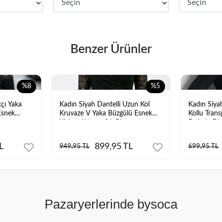
Benzer Ürünler
%8
%5
kçı Yaka
Kadın Siyah Dantelli Uzun Kol
Kadın Siya
Esnek
Kruvaze V Yaka Büzgülü Esnek
Kollu Tran
z
Viskon Kumaş Şık Bluz
Dokulu Bl
L
899,95 TL
949,95 TL
699,95 TL