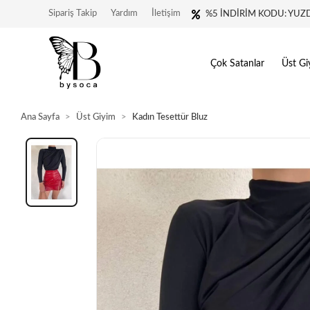
Sipariş Takip
Yardım
İletişim
%5 İNDİRİM KODU: YUZ
Çok Satanlar
Üst Gi
Ana Sayfa
Üst Giyim
Kadın Tesettür Bluz