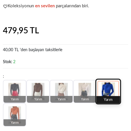
Koleksiyonun
en sevilen
parçalarından biri.
Popüler seçim!
Gardırobunuz için harika bir tercih.
479,95 TL
40,00 TL 'den başlayan taksitlerle
Stok:
2
:
Yarım
Yarım
Yarım
Yarım
Yarım
Yarım