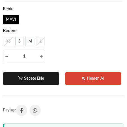
Renk:
MAVİ
Beden:
XS
S
M
L
Sepete Ekle
Hemen Al