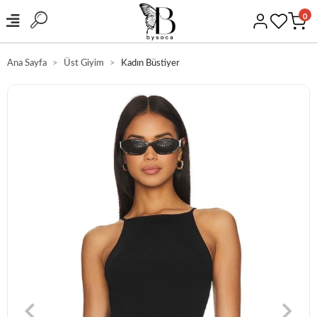
0
Ana Sayfa
Üst Giyim
Kadın Büstiyer
RGO
GÜVENLİ ALI