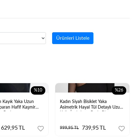
Ürünleri Listele
%10
%26
h Kayık Yaka Uzun
Kadın Siyah Bisiklet Yaka
sparan Hafif Kaşmir
Asimetrik Hayal Tül Detaylı Uzun
uz Body
Kollu İpek Jarse Body Bluz
629,95 TL
739,95 TL
999,95 TL