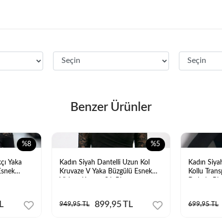
Benzer Ürünler
%8
%5
kçı Yaka
Kadın Siyah Dantelli Uzun Kol
Kadın Siya
Esnek
Kruvaze V Yaka Büzgülü Esnek
Kollu Tran
z
Viskon Kumaş Şık Bluz
Dokulu Bl
L
899,95 TL
949,95 TL
699,95 TL