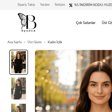
Sipariş Takip
Yardım
İletişim
%5 İNDİRİM KODU: YUZ
Çok Satanlar
Üst Gi
Ana Sayfa
Üst Giyim
Kadın İçlik