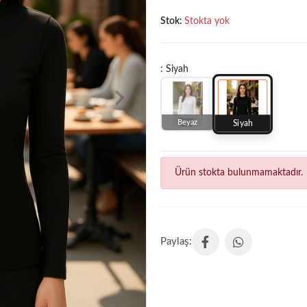
Stok:
Stokta yok
: Siyah
Beyaz
Siyah
Ürün stokta bulunmamaktadır.