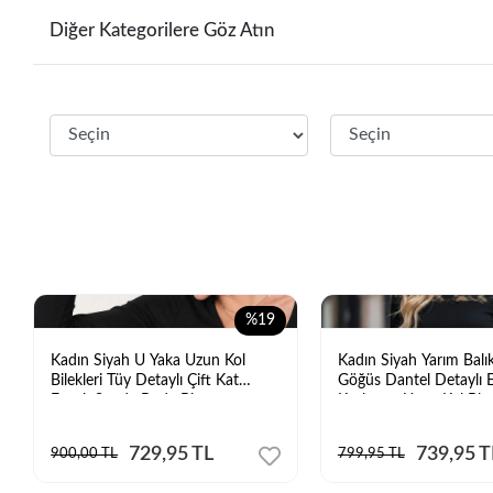
Diğer Kategorilere Göz Atın
%19
Kadın Siyah U Yaka Uzun Kol
Kadın Siyah Yarım Balı
Bilekleri Tüy Detaylı Çift Kat
Göğüs Dantel Detaylı 
Esnek Sandy Body Bluz
Kaşkorse Uzun Kol Blu
729,95 TL
739,95 T
900,00 TL
799,95 TL