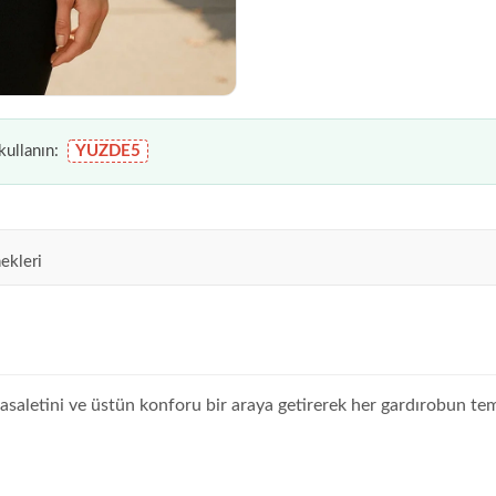
ullanın:
YUZDE5
ekleri
n asaletini ve üstün konforu bir araya getirerek her gardırobun teme