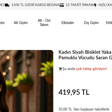
DE5
1500 TL ÜZERİ KARGO BEDAVA
12 TAKSİT İMKANI
HIZLI K
Alt - Üst
yim
Alt Giyim
Elbiseler
Dış Giyim
Stil
Takım
Kadın Siyah Bisiklet Yaka
Pamuklu Vücudu Saran Gü
Koleksiyonun
en sevilen
parça
Şu anda
çok talep görüyor!
Koleksiyonun
en sevilen
parça
419,95 TL
35,00 TL 'den başlayan taksitlerle