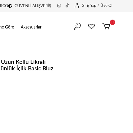
Giriş Yap
/
Üye Ol
ARGO
GÜVENLİ ALIŞVERİŞ
0
ine Göre
Aksesuarlar
 Uzun Kollu Likralı
nlük İçlik Basic Bluz
larından biri.
larından biri.