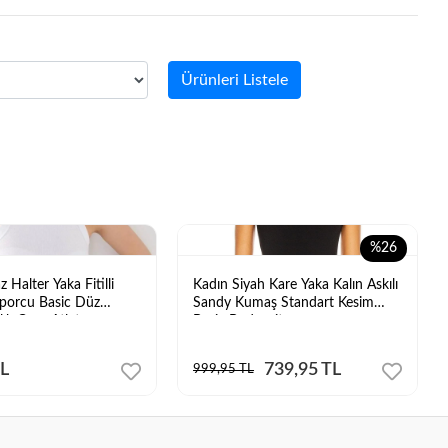
Ürünleri Listele
%26
 Halter Yaka Fitilli
Kadın Siyah Kare Yaka Kalın Askılı
porcu Basic Düz
Sandy Kumaş Standart Kesim
lık Crop Atlet
Basic Bodysuit
TL
739,95 TL
999,95 TL