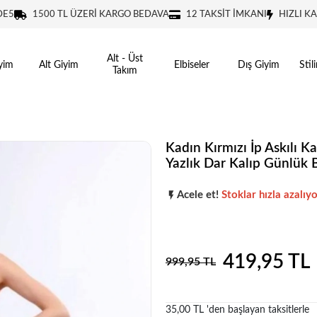
DE5
1500 TL ÜZERİ KARGO BEDAVA
12 TAKSİT İMKANI
HIZLI K
Alt - Üst
yim
Alt Giyim
Elbiseler
Dış Giyim
Stil
Takım
Kadın Kırmızı İp Askılı Ka
Yazlık Dar Kalıp Günlük B
Popüler seçim!
Gardırobunuz iç
Acele et!
Stoklar hızla azalıyo
Popüler seçim!
Gardırobunuz iç
419,95 TL
999,95 TL
35,00 TL 'den başlayan taksitlerle