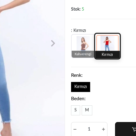
Stok:
5
: Kırmızı
Kahverengi
Kırmızı
Renk:
Kırmızı
Beden:
S
M