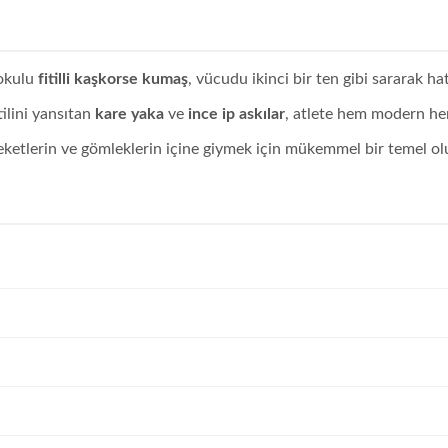
okulu
fitilli kaşkorse kumaş
, vücudu ikinci bir ten gibi sararak ha
tilini yansıtan
kare yaka
ve
ince ip askılar
, atlete hem modern he
ceketlerin ve gömleklerin içine giymek için mükemmel bir temel ol