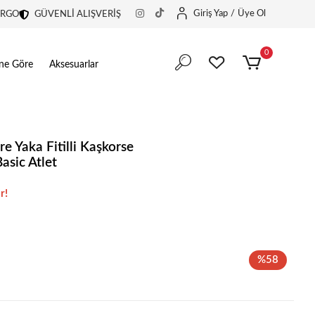
Giriş Yap
/
Üye Ol
ARGO
GÜVENLİ ALIŞVERİŞ
0
ine Göre
Aksesuarlar
re Yaka Fitilli Kaşkorse
asic Atlet
in harika bir tercih.
r!
in harika bir tercih.
%58