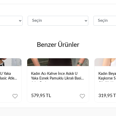
Benzer Ürünler
 U Yaka
Kadın Acı Kahve İnce Askılı U
Kadın Beyaz
asic Atlet
Yaka Esnek Pamuklu Likralı Basic
Kaşkorse S
Atlet Body
Günlük Yaz
579,95 TL
319,95 