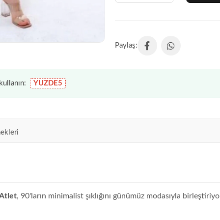
ullanın:
YUZDE5
ekleri
 Atlet
, 90'ların minimalist şıklığını günümüz modasıyla birleştiri