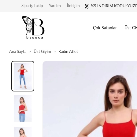
Sipariş Takip
Yardım
İletişim
%5 İNDİRİM KODU: YUZ
Çok Satanlar
Üst Gi
Ana Sayfa
Üst Giyim
Kadın Atlet