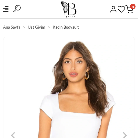
0
Ana Sayfa
Üst Giyim
Kadın Bodysuit
GÜVENLİ ALIŞVERİŞ