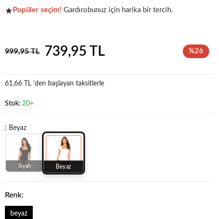
Popüler seçim!
Gardırobunuz için harika bir tercih.
Koleksiyonun
en sevilen
parçalarından biri.
739,95 TL
999,95 TL
%26
61,66 TL 'den başlayan taksitlerle
Stok:
20+
: Beyaz
Siyah
Beyaz
Renk:
beyaz