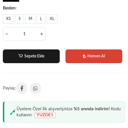
Beden:
XS
S
M
L
XL
Sepete Ekle
Hemen Al
Üyelere Özel İlk alışverişinize
%5 anında indirim!
Kodu
kullanın:
YUZDE5