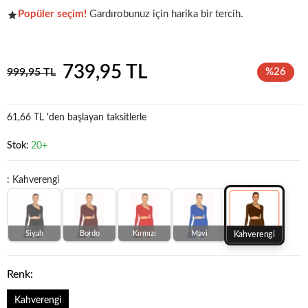
Popüler seçim!
Gardırobunuz için harika bir tercih.
Koleksiyonun
en sevilen
parçalarından biri.
739,95 TL
999,95 TL
%26
61,66 TL 'den başlayan taksitlerle
Stok:
20+
: Kahverengi
Siyah
Bordo
Kırmızı
Mavi
Kahverengi
Renk:
Kahverengi