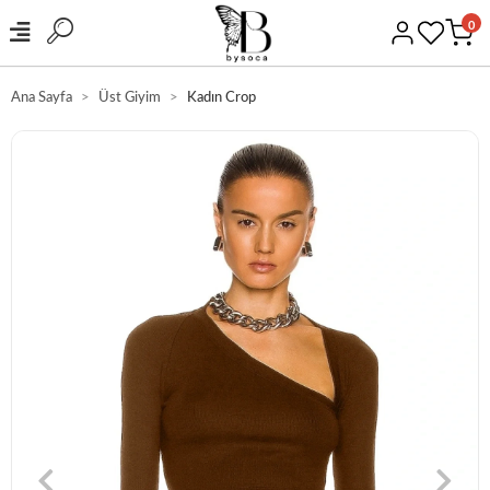
0
Ana Sayfa
Üst Giyim
Kadın Crop
RGO
GÜVENLİ ALI