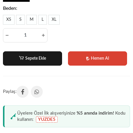
Beden:
XS
S
M
L
XL
Sepete Ekle
Hemen Al
Üyelere Özel İlk alışverişinize
%5 anında indirim!
Kodu
kullanın:
YUZDE5