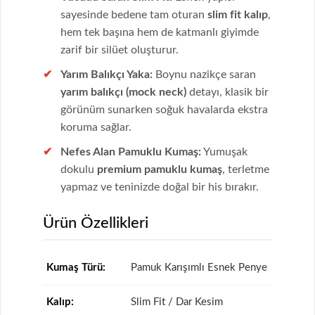
sayesinde bedene tam oturan
slim fit kalıp
,
hem tek başına hem de katmanlı giyimde
zarif bir silüet oluşturur.
Yarım Balıkçı Yaka:
Boynu nazikçe saran
yarım balıkçı (mock neck)
detayı, klasik bir
görünüm sunarken soğuk havalarda ekstra
koruma sağlar.
Nefes Alan Pamuklu Kumaş:
Yumuşak
dokulu
premium pamuklu kumaş
, terletme
yapmaz ve teninizde doğal bir his bırakır.
Ürün Özellikleri
Kumaş Türü:
Pamuk Karışımlı Esnek Penye
Kalıp:
Slim Fit / Dar Kesim