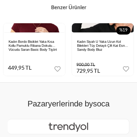
Benzer Ürünler
%19
Kadın Bordo Bisiklet Yaka Kısa
Kadın Siyah U Yaka Uzun Kol
Kollu Pamuklu Ribana Dokulu
Bilekleri Tüy Detaylı Çift Kat Esnek
Vücudu Saran Basic Body Tişört
Sandy Body Bluz
900,00 TL
449,95 TL
729,95 TL