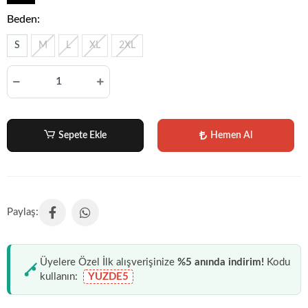
Beden:
S
M
L
XL
2XL
Sepete Ekle
Hemen Al
Üyelere Özel İlk alışverişinize
%5 anında indirim!
Kodu
kullanın:
YUZDE5