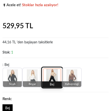
Acele et!
Stoklar hızla azalıyor!
Popüler seçim!
Gardırobunuz için harika bir tercih.
529,95 TL
44,16 TL 'den başlayan taksitlerle
Stok:
1
: Bej
Siyah
Beyaz
Kahverengi
Bej
Renk:
Bej