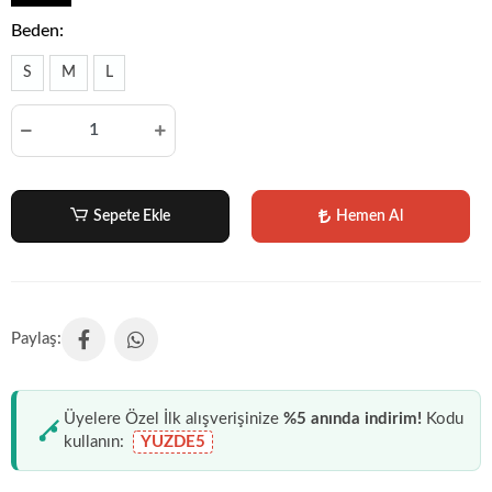
Beden:
S
M
L
Sepete Ekle
Hemen Al
Üyelere Özel İlk alışverişinize
%5 anında indirim!
Kodu
kullanın:
YUZDE5