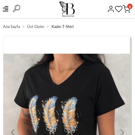
0
Ana Sayfa
Üst Giyim
Kadın T-Shirt
GÜVENLİ ALIŞVERİŞ