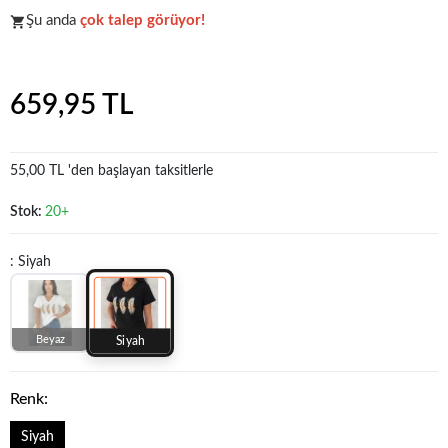
Şu anda
çok talep görüyor!
Koleksiyonun
en sevilen
parçalarından biri.
659,95 TL
55,00 TL 'den başlayan taksitlerle
Stok:
20+
: Siyah
Beyaz
Siyah
Renk:
Siyah