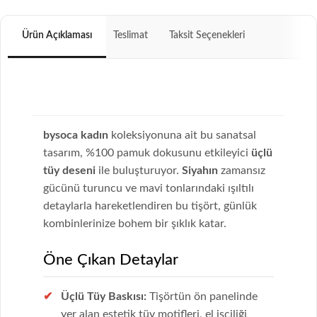
Ürün Açıklaması
Teslimat
Taksit Seçenekleri
bysoca kadın
koleksiyonuna ait bu sanatsal
tasarım, %100 pamuk dokusunu etkileyici
üçlü
tüy deseni
ile buluşturuyor.
Siyahın
zamansız
gücünü turuncu ve mavi tonlarındaki ışıltılı
detaylarla hareketlendiren bu tişört, günlük
kombinlerinize bohem bir şıklık katar.
Öne Çıkan Detaylar
Üçlü Tüy Baskısı:
Tişörtün ön panelinde
yer alan estetik tüy motifleri, el işçiliği