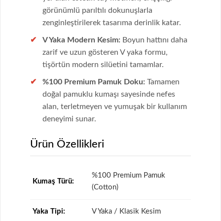
görünümlü parıltılı dokunuşlarla
zenginleştirilerek tasarıma derinlik katar.
V Yaka Modern Kesim:
Boyun hattını daha
zarif ve uzun gösteren V yaka formu,
tişörtün modern silüetini tamamlar.
%100 Premium Pamuk Doku:
Tamamen
doğal pamuklu kumaşı sayesinde nefes
alan, terletmeyen ve yumuşak bir kullanım
deneyimi sunar.
Ürün Özellikleri
%100 Premium Pamuk
Kumaş Türü:
(Cotton)
Yaka Tipi:
V Yaka / Klasik Kesim