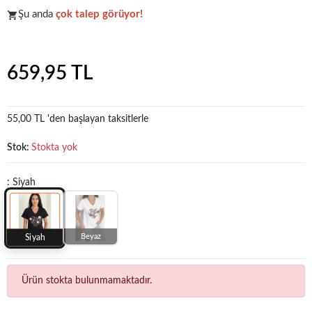
Şu anda
çok talep görüyor!
Koleksiyonun
en sevilen
parçalarından biri.
659,95 TL
55,00 TL 'den başlayan taksitlerle
Stok:
Stokta yok
: Siyah
Beyaz
Siyah
Ürün stokta bulunmamaktadır.