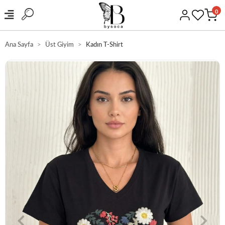
0
Ana Sayfa
Üst Giyim
Kadın T-Shirt
GÜVENLİ ALIŞVERİŞ