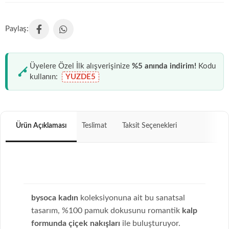
Üyelere Özel İlk alışverişinize
%5 anında indirim!
Kodu
kullanın:
YUZDE5
Ürün Açıklaması
Teslimat
Taksit Seçenekleri
bysoca kadın
koleksiyonuna ait bu sanatsal
tasarım, %100 pamuk dokusunu romantik
kalp
formunda çiçek nakışları
ile buluşturuyor.