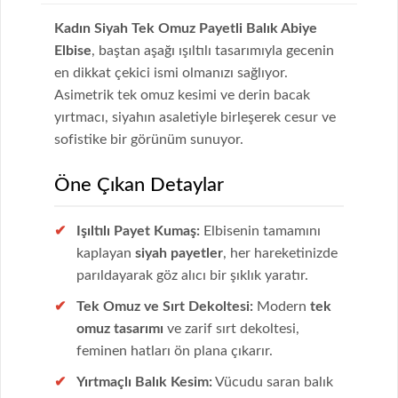
Kadın Siyah Tek Omuz Payetli Balık Abiye
Elbise
, baştan aşağı ışıltılı tasarımıyla gecenin
en dikkat çekici ismi olmanızı sağlıyor.
Asimetrik tek omuz kesimi ve derin bacak
yırtmacı, siyahın asaletiyle birleşerek cesur ve
sofistike bir görünüm sunuyor.
Öne Çıkan Detaylar
Işıltılı Payet Kumaş:
Elbisenin tamamını
kaplayan
siyah payetler
, her hareketinizde
parıldayarak göz alıcı bir şıklık yaratır.
Tek Omuz ve Sırt Dekoltesi:
Modern
tek
omuz tasarımı
ve zarif sırt dekoltesi,
feminen hatları ön plana çıkarır.
Yırtmaçlı Balık Kesim:
Vücudu saran balık