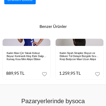
Benzer Ürünler
Kadın Mavi Çin Yakalı Kolsuz
Kadın Siyah Straplez Boyun ve
Beyaz Kontrastlı Kloş Etek Dalgıç
Eldiven Tül Detaylı Büzgülü Scuba
Kumaş Kısa Mini Abiye Elbise
Krep Bodycon Maxi Uzun Abiye
Elbise
889,95 TL
1.259,95 TL