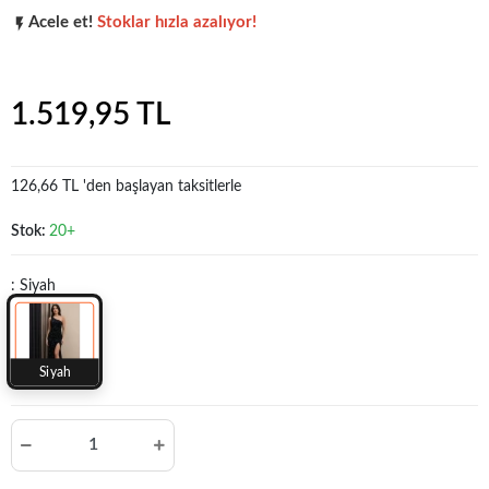
Acele et!
Stoklar hızla azalıyor!
Popüler seçim!
Gardırobunuz için harika bir tercih.
1.519,95 TL
126,66 TL 'den başlayan taksitlerle
Stok:
20+
: Siyah
Siyah