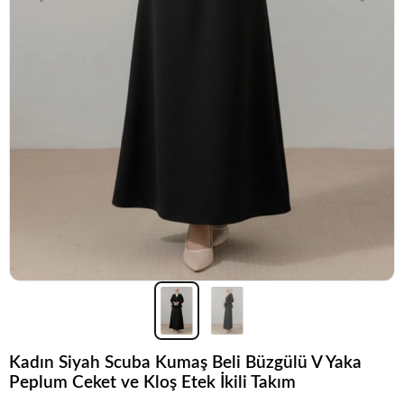
Kadın Siyah Scuba Kumaş Beli Büzgülü V Yaka
Peplum Ceket ve Kloş Etek İkili Takım
Popüler seçim!
Gardırobunuz için harika bir tercih.