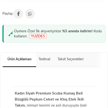
Üyelere Özel İlk alışverişinize
%5 anında indirim!
Kodu
kullanın:
YUZDE5
Ürün Açıklaması
Teslimat
Taksit Seçenekleri
Kadın Siyah Premium Scuba Kumaş Beli
Büzgülü Peplum Ceket ve Kloş Etek İkili
Takım
, mimari kesimi ve asil duruşuyla özel