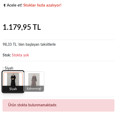
Acele et!
Stoklar hızla azalıyor!
Popüler seçim!
Gardırobunuz için harika bir tercih.
1.179,95 TL
98,33 TL 'den başlayan taksitlerle
Stok:
Stokta yok
: Siyah
Kahverengi
Siyah
Ürün stokta bulunmamaktadır.