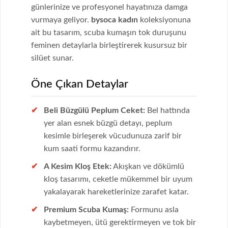
günlerinize ve profesyonel hayatınıza damga
vurmaya geliyor.
bysoca kadın
koleksiyonuna
ait bu tasarım, scuba kumaşın tok duruşunu
feminen detaylarla birleştirerek kusursuz bir
silüet sunar.
Öne Çıkan Detaylar
Beli Büzgülü Peplum Ceket:
Bel hattında
yer alan esnek büzgü detayı, peplum
kesimle birleşerek vücudunuza zarif bir
kum saati formu kazandırır.
A Kesim Kloş Etek:
Akışkan ve dökümlü
kloş tasarımı, ceketle mükemmel bir uyum
yakalayarak hareketlerinize zarafet katar.
Premium Scuba Kumaş:
Formunu asla
kaybetmeyen, ütü gerektirmeyen ve tok bir