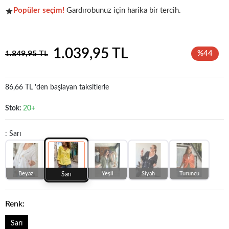
Popüler seçim!
Gardırobunuz için harika bir tercih.
Şu anda
çok talep görüyor!
1.039,95 TL
1.849,95 TL
%44
86,66 TL 'den başlayan taksitlerle
Stok:
20+
: Sarı
Beyaz
Yeşil
Siyah
Turuncu
Sarı
Renk:
Sarı