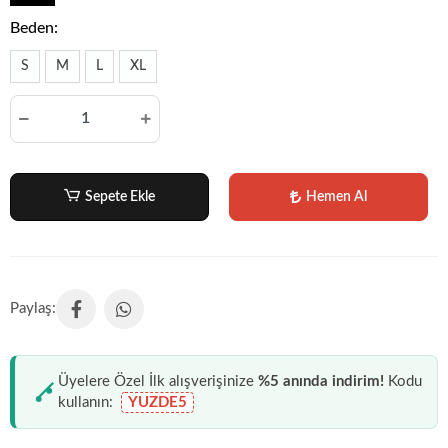
Beden:
S
M
L
XL
Sepete Ekle
Hemen Al
Üyelere Özel İlk alışverişinize
%5 anında indirim!
Kodu
kullanın:
YUZDE5