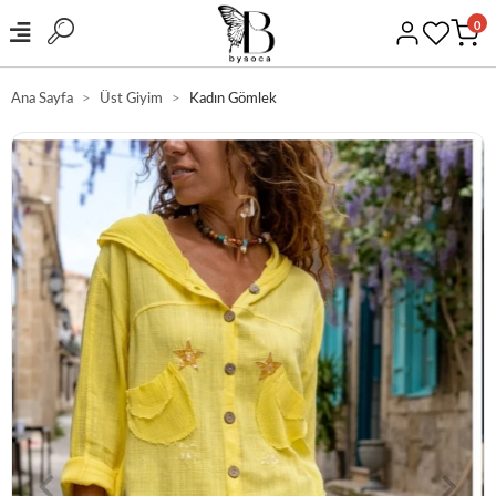
0
Ana Sayfa
Üst Giyim
Kadın Gömlek
GÜVENLİ ALIŞVERİŞ