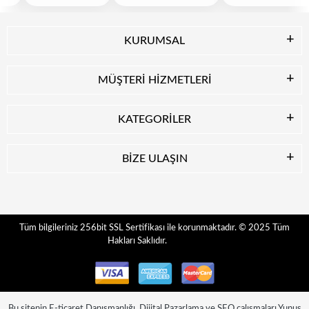
KURUMSAL
MÜŞTERİ HİZMETLERİ
KATEGORİLER
BİZE ULAŞIN
© 2025
Tüm
Tüm bilgileriniz 256bit SSL Sertifikası ile korunmaktadır.
Hakları Saklıdır.
Bu sitenin
E-ticaret Danışmanlığı
,
Dijital Pazarlama
ve
SEO
çalışmaları
Yunus