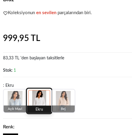
Popüler seçim!
Gardırobunuz için harika bir tercih.
Koleksiyonun
en sevilen
parçalarından biri.
Popüler seçim!
Gardırobunuz için harika bir tercih.
999,95 TL
83,33 TL 'den başlayan taksitlerle
Stok:
1
: Ekru
Açık Mavi
Bej
Ekru
Renk: