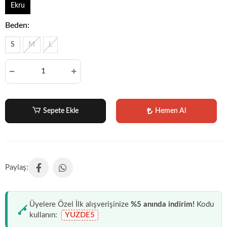
Ekru
Beden:
S
M
L
Sepete Ekle
Hemen Al
Üyelere Özel İlk alışverişinize
%5 anında indirim!
Kodu
kullanın:
YUZDE5