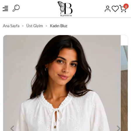
0
Ana Sayfa
Üst Giyim
Kadın Bluz
GÜVENLİ ALIŞVERİŞ