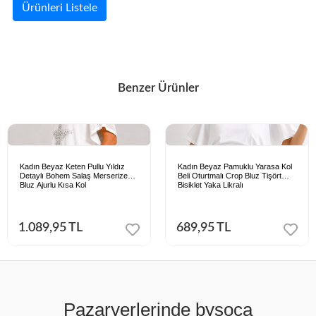
Ürünleri Listele
Benzer Ürünler
Kadın Beyaz Keten Pullu Yıldız
Kadın Beyaz Pamuklu Yarasa Kol
Detaylı Bohem Salaş Merserize
Beli Oturtmalı Crop Bluz Tişört
Bluz Ajurlu Kısa Kol
Bisiklet Yaka Likralı
1.089,95 TL
689,95 TL