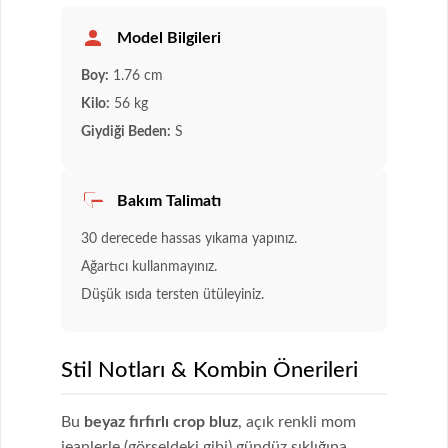
Model Bilgileri
Boy:
1.76 cm
Kilo:
56 kg
Giydiği Beden:
S
Bakım Talimatı
30 derecede hassas yıkama yapınız.
Ağartıcı kullanmayınız.
Düşük ısıda tersten ütüleyiniz.
Stil Notları & Kombin Önerileri
Bu
beyaz fırfırlı crop bluz
, açık renkli mom
jeanlerle (görseldeki gibi) gündüz şıklığına,