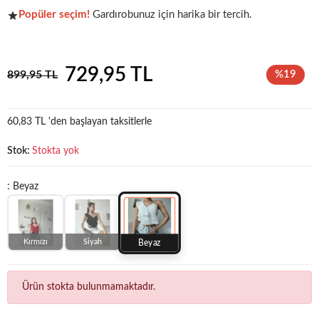
Popüler seçim!
Gardırobunuz için harika bir tercih.
Şu anda
çok talep görüyor!
729,95 TL
899,95 TL
%19
60,83 TL 'den başlayan taksitlerle
Stok:
Stokta yok
: Beyaz
Kırmızı
Siyah
Beyaz
Ürün stokta bulunmamaktadır.