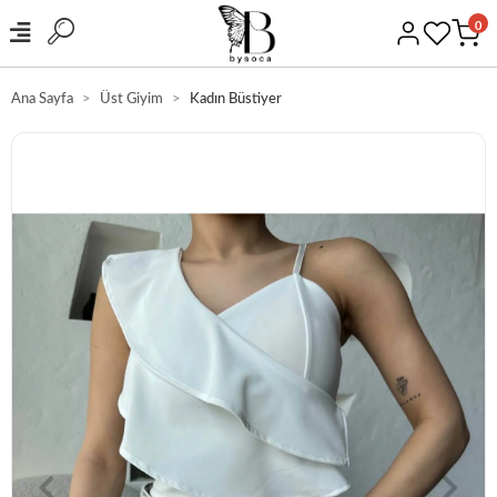
0
Ana Sayfa
Üst Giyim
Kadın Büstiyer
GÜVENLİ ALIŞVERİŞ