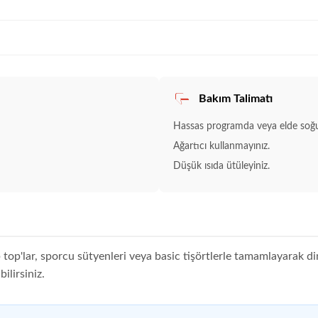
l
Bakım Talimatı
Hassas programda veya elde soğuk
Ağartıcı kullanmayınız.
Düşük ısıda ütüleyiniz.
op top'lar, sporcu sütyenleri veya basic tişörtlerle tamamlayarak d
lirsiniz.