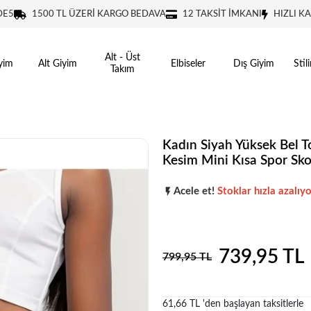
DE5
1500 TL ÜZERİ KARGO BEDAVA
12 TAKSİT İMKANI
HIZLI K
Alt - Üst
yim
Alt Giyim
Elbiseler
Dış Giyim
Stil
Takım
Kadın Siyah Yüksek Bel To
Kesim Mini Kısa Spor Skor
Popüler seçim!
Gardırobunuz iç
Acele et!
Stoklar hızla azalıyo
Popüler seçim!
Gardırobunuz iç
739,95 TL
799,95 TL
61,66 TL 'den başlayan taksitlerle