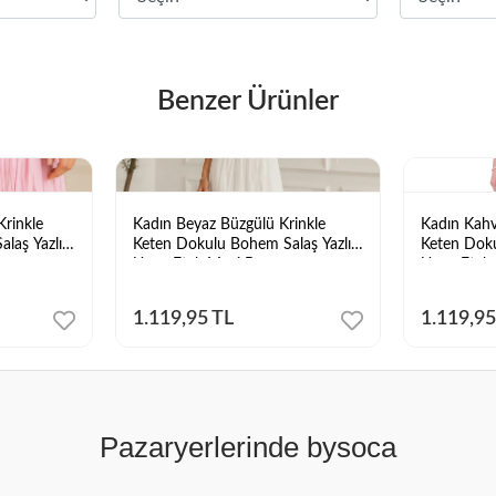
Benzer Ürünler
rinkle
Kadın Beyaz Büzgülü Krinkle
Kadın Kahv
laş Yazlık
Keten Dokulu Bohem Salaş Yazlık
Keten Doku
Uzun Etek Maxi Boy
Uzun Etek
1.119,95 TL
1.119,95