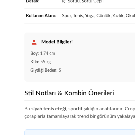
Detay:
İçi Şortlu, Şortu Cepli
Kullanım Alanı:
Spor, Tenis, Yoga, Günlük, Yazlık, Oku
Model Bilgileri
Boy:
1.74 cm
Kilo:
55 kg
Giydiği Beden:
S
Stil Notları & Kombin Önerileri
Bu
siyah tenis eteği
, sportif şıklığın anahtarıdır. Cr
çoraplarla tamamlayarak trend bir görünüm yakalayabi