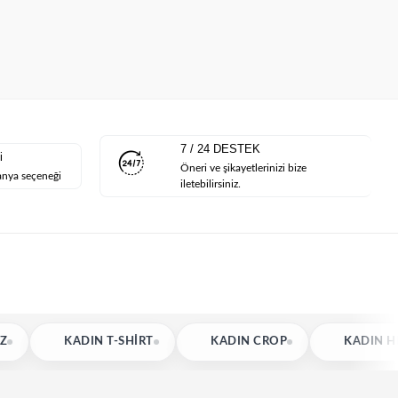
7 / 24 DESTEK
i
Öneri ve şikayetlerinizi bize
anya seçeneği
iletebilirsiniz.
DIN T-SHIRT
KADIN CROP
KADIN HIRKA