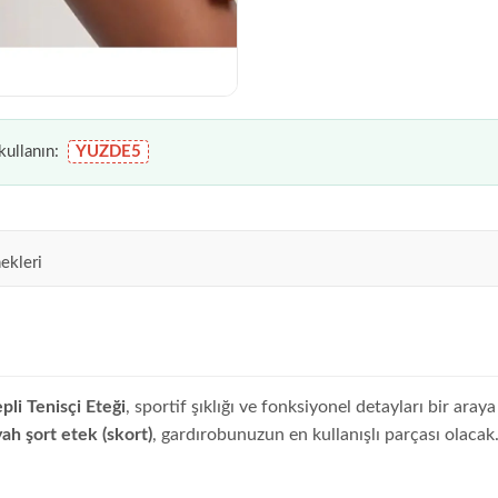
ullanın:
YUZDE5
ekleri
pli Tenisçi Eteği
, sportif şıklığı ve fonksiyonel detayları bir ara
yah şort etek (skort)
, gardırobunuzun en kullanışlı parçası olacak