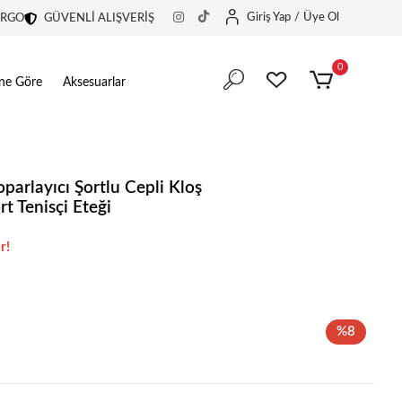
Giriş Yap
/
Üye Ol
ARGO
GÜVENLİ ALIŞVERİŞ
0
ine Göre
Aksesuarlar
parlayıcı Şortlu Cepli Kloş
t Tenisçi Eteği
in harika bir tercih.
r!
in harika bir tercih.
%8