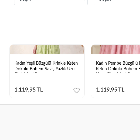
Kadın Yeşil Büzgülü Krinkle Keten
Kadın Pembe Büzgülü K
Dokulu Bohem Salaş Yazlık Uzun
Keten Dokulu Bohem Sa
Etek Maxi Boy
Uzun Etek Maxi Boy
1.119,95 TL
1.119,95 TL