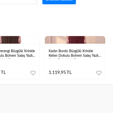
erengi Büzgülü Krinkle
Kadın Bordo Büzgülü Krinkle
lu Bohem Salaş Yazlık
Keten Dokulu Bohem Salaş Yazlık
 Maxi Boy
Uzun Etek Maxi Boy
 TL
1.119,95 TL