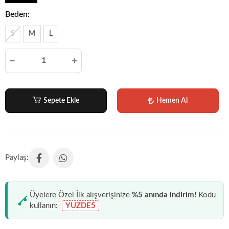
Beden:
S
M
L
Sepete Ekle
Hemen Al
Üyelere Özel İlk alışverişinize
%5 anında indirim!
Kodu
kullanın:
YUZDE5