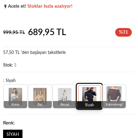
Acele et!
Stoklar hızla azalıyor!
Koleksiyonun
en sevilen
parçalarından biri.
689,95 TL
999,95 TL
%31
57,50 TL 'den başlayan taksitlerle
Stok:
3
: Siyah
Krem
Bej
Beyaz
Kahverengi
Siyah
Renk:
SİYAH