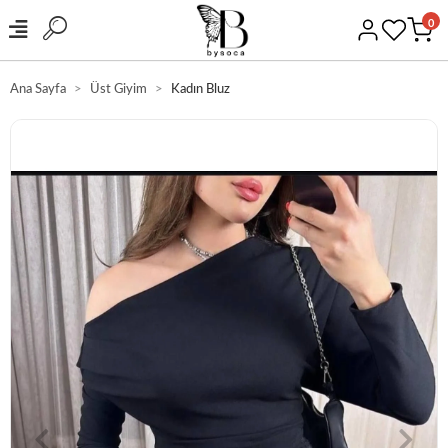
0
Ana Sayfa
Üst Giyim
Kadın Bluz
GÜVENLİ ALIŞVERİŞ