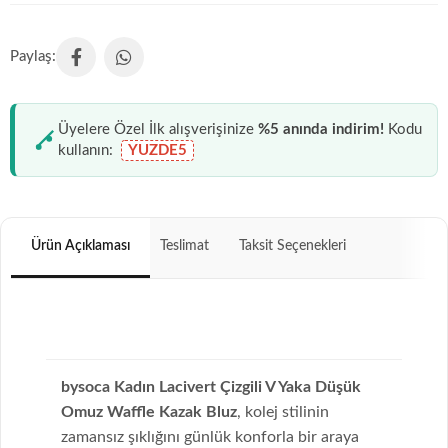
Üyelere Özel İlk alışverişinize
%5 anında indirim!
Kodu
kullanın:
YUZDE5
Ürün Açıklaması
Teslimat
Taksit Seçenekleri
bysoca Kadın Lacivert Çizgili V Yaka Düşük
Omuz Waffle Kazak Bluz
, kolej stilinin
zamansız şıklığını günlük konforla bir araya