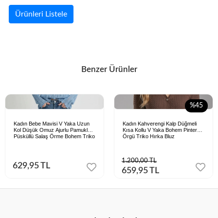
Ürünleri Listele
Benzer Ürünler
%45
Kadın Bebe Mavisi V Yaka Uzun
Kadın Kahverengi Kalp Düğmeli
Kol Düşük Omuz Ajurlu Pamuklu
Kısa Kollu V Yaka Bohem Pinterest
Püsküllü Salaş Örme Bohem Triko
Örgü Triko Hırka Bluz
Bluz
1.200,00 TL
629,95 TL
659,95 TL