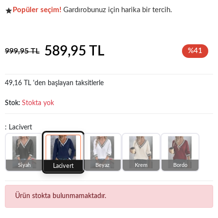
Popüler seçim!
Gardırobunuz için harika bir tercih.
Koleksiyonun
en sevilen
parçalarından biri.
589,95 TL
999,95 TL
%41
49,16 TL 'den başlayan taksitlerle
Stok:
Stokta yok
: Lacivert
Siyah
Beyaz
Krem
Bordo
Lacivert
Ürün stokta bulunmamaktadır.