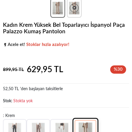
Kadın Krem Yüksek Bel Toparlayıcı İspanyol Paça
Palazzo Kumaş Pantolon
Popüler seçim!
Gardırobunuz için harika bir tercih.
Acele et!
Stoklar hızla azalıyor!
Popüler seçim!
Gardırobunuz için harika bir tercih.
629,95 TL
899,95 TL
%30
52,50 TL 'den başlayan taksitlerle
Stok:
Stokta yok
: Krem