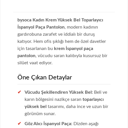
bysoca Kadın Krem Yüksek Bel Toparlayıcı
İspanyol Paça Pantolon
, modern kadının
gardırobuna zarafet ve iddialı bir duruş
katıyor. Hem ofis şıklığı hem de özel davetler
için tasarlanan bu
krem İspanyol paça
pantolon
, vücudu saran kalıbıyla kusursuz bir
silüet vaat ediyor.
Öne Çıkan Detaylar
Vücudu Şekillendiren Yüksek Bel:
Beli ve
karın bölgesini nazikçe saran
toparlayıcı
yüksek bel
tasarımı, daha ince ve uzun bir
görünüm sunar.
Göz Alıcı İspanyol Paça:
Dizden aşağı