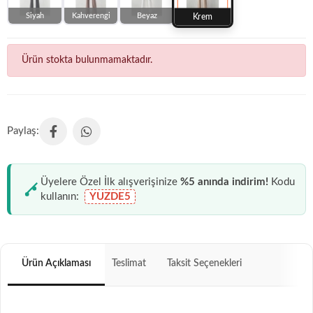
Siyah
Kahverengi
Beyaz
Krem
Ürün stokta bulunmamaktadır.
Üyelere Özel İlk alışverişinize
%5 anında indirim!
Kodu
kullanın:
YUZDE5
Ürün Açıklaması
Teslimat
Taksit Seçenekleri