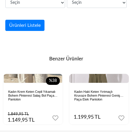
Ürünleri Listele
Benzer Ürünler
%38
Kadın Krem Keten Cepli Yıkamalı
Kadın Haki Keten Yırtmaçlı
Bohem Pinterest Salaş Bol Paça
Kruvaze Bohem Pinterest Geniş
Pantolon
Paça Etek Pantolon
1.849,95 TL
1.199,95 TL
1.149,95 TL