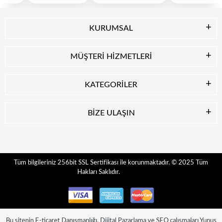
KURUMSAL
MÜŞTERİ HİZMETLERİ
KATEGORİLER
BİZE ULAŞIN
© 2025
Tüm
Tüm bilgileriniz 256bit SSL Sertifikası ile korunmaktadır.
Hakları Saklıdır.
Bu sitenin
E-ticaret Danışmanlığı
,
Dijital Pazarlama
ve
SEO
çalışmaları
Yunus