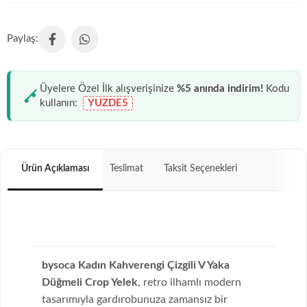
Üyelere Özel İlk alışverişinize
%5 anında indirim!
Kodu
kullanın:
YUZDE5
Ürün Açıklaması
Teslimat
Taksit Seçenekleri
bysoca Kadın Kahverengi Çizgili V Yaka
Düğmeli Crop Yelek
, retro ilhamlı modern
tasarımıyla gardırobunuza zamansız bir