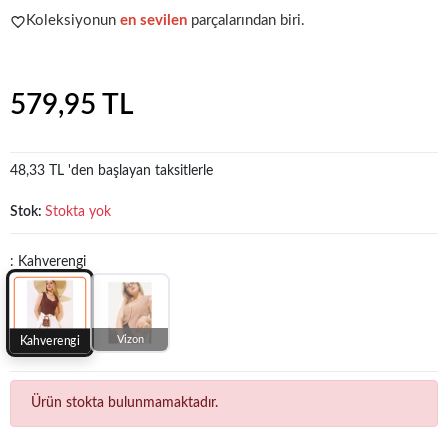
Koleksiyonun
en sevilen
parçalarından biri.
Popüler seçim!
Gardırobunuz için harika bir tercih.
579,95 TL
48,33 TL 'den başlayan taksitlerle
Stok:
Stokta yok
: Kahverengi
Vizon
Kahverengi
Ürün stokta bulunmamaktadır.