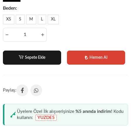
Beden:
XS
S
M
L
XL
Sepete Ekle
Hemen Al
Üyelere Özel İlk alışverişinize
%5 anında indirim!
Kodu
kullanın:
YUZDE5