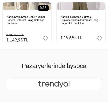
%38
Kadın Krem Keten Cepli Yıkamalı
Kadın Haki Keten Yırtmaçlı
Bohem Pinterest Salaş Bol Paça
Kruvaze Bohem Pinterest Geniş
Pantolon
Paça Etek Pantolon
1.849,95 TL
1.199,95 TL
1.149,95 TL