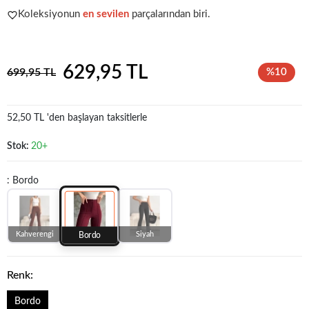
Koleksiyonun
en sevilen
parçalarından biri.
Popüler seçim!
Gardırobunuz için harika bir tercih.
629,95 TL
699,95 TL
%10
52,50 TL 'den başlayan taksitlerle
Stok:
20+
: Bordo
Kahverengi
Siyah
Bordo
Renk:
Bordo