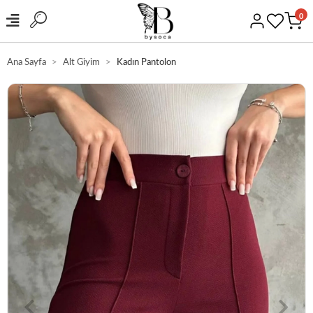
0
Ana Sayfa
Alt Giyim
Kadın Pantolon
GÜVENLİ ALIŞVERİŞ