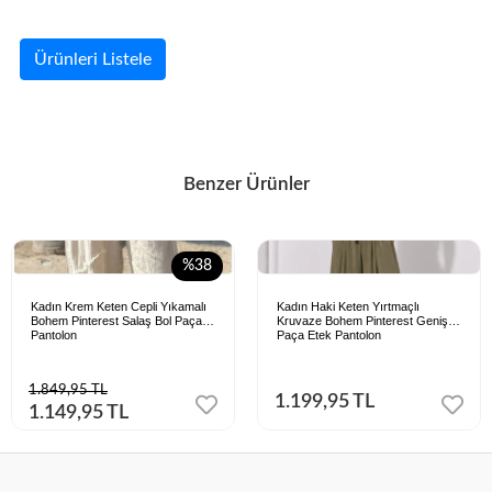
Ürünleri Listele
Benzer Ürünler
%38
Kadın Krem Keten Cepli Yıkamalı
Kadın Haki Keten Yırtmaçlı
Bohem Pinterest Salaş Bol Paça
Kruvaze Bohem Pinterest Geniş
Pantolon
Paça Etek Pantolon
1.849,95 TL
1.199,95 TL
1.149,95 TL