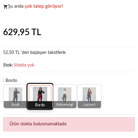
Şu anda
çok talep görüyor!
Popüler seçim!
Gardırobunuz için harika bir tercih.
629,95 TL
52,50 TL 'den başlayan taksitlerle
Stok:
Stokta yok
: Bordo
Siyah
Kahverengi
Lacivert
Bordo
Ürün stokta bulunmamaktadır.