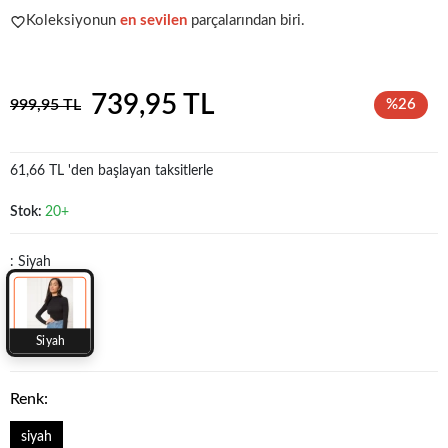
Koleksiyonun
en sevilen
parçalarından biri.
Acele et!
Stoklar hızla azalıyor!
739,95 TL
999,95 TL
%26
61,66 TL 'den başlayan taksitlerle
Stok:
20+
: Siyah
Siyah
Renk:
siyah