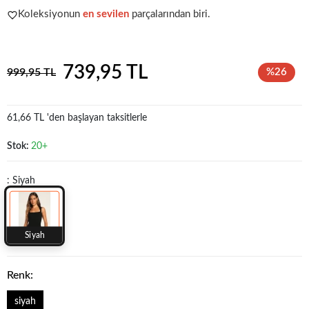
Koleksiyonun
en sevilen
parçalarından biri.
Acele et!
Stoklar hızla azalıyor!
739,95 TL
999,95 TL
%26
61,66 TL 'den başlayan taksitlerle
Stok:
20+
: Siyah
Siyah
Renk:
siyah