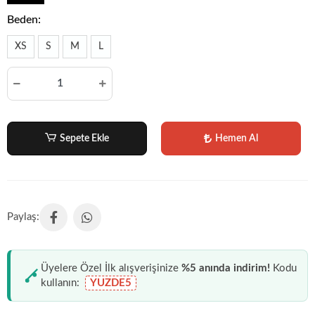
Beden:
XS
S
M
L
Sepete Ekle
Hemen Al
Üyelere Özel İlk alışverişinize
%5 anında indirim!
Kodu
kullanın:
YUZDE5