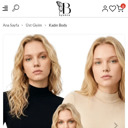
0
Ana Sayfa
Üst Giyim
Kadın Body
GÜVENLİ ALIŞVERİŞ