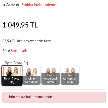
Acele et!
Stoklar hızla azalıyor!
Popüler seçim!
Gardırobunuz için harika bir tercih.
1.049,95 TL
87,50 TL 'den başlayan taksitlerle
Stok:
Stokta yok
: Siyah-Beyaz-Bej
Siyah-
Bej-
Siyah-Beyaz-
Siyah-Bej-
Kahverengi-
Kahverengi-
Kahverengi
Beyaz
Beyaz
Bej
Ürün stokta bulunmamaktadır.