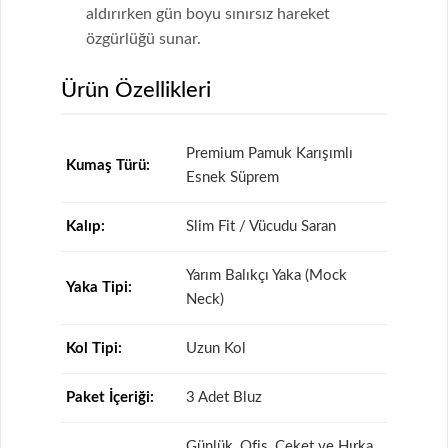
aldırırken gün boyu sınırsız hareket
özgürlüğü sunar.
Ürün Özellikleri
Premium Pamuk Karışımlı
Kumaş Türü:
Esnek Süprem
Kalıp:
Slim Fit / Vücudu Saran
Yarım Balıkçı Yaka (Mock
Yaka Tipi:
Neck)
Kol Tipi:
Uzun Kol
Paket İçeriği:
3 Adet Bluz
Günlük, Ofis, Ceket ve Hırka