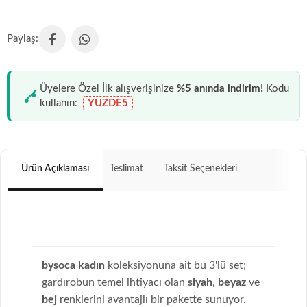
Üyelere Özel İlk alışverişinize
%5 anında indirim!
Kodu
kullanın:
YUZDE5
Ürün Açıklaması
Teslimat
Taksit Seçenekleri
bysoca kadın
koleksiyonuna ait bu 3'lü set;
gardırobun temel ihtiyacı olan
siyah
,
beyaz
ve
bej
renklerini avantajlı bir pakette sunuyor.