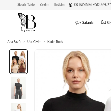
Sipariş Takip
Yardım
İletişim
%5 İNDİRİM KODU: YUZ
Çok Satanlar
Üst Gi
Ana Sayfa
Üst Giyim
Kadın Body