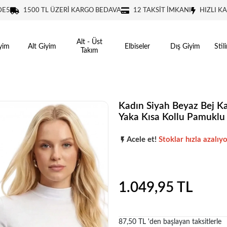
DE5
1500 TL ÜZERİ KARGO BEDAVA
12 TAKSİT İMKANI
HIZLI K
Alt - Üst
yim
Alt Giyim
Elbiseler
Dış Giyim
Stil
Takım
Kadın Siyah Beyaz Bej Ka
Yaka Kısa Kollu Pamuklu 
Popüler seçim!
Gardırobunuz iç
Acele et!
Stoklar hızla azalıyo
Popüler seçim!
Gardırobunuz iç
1.049,95 TL
87,50 TL 'den başlayan taksitlerle