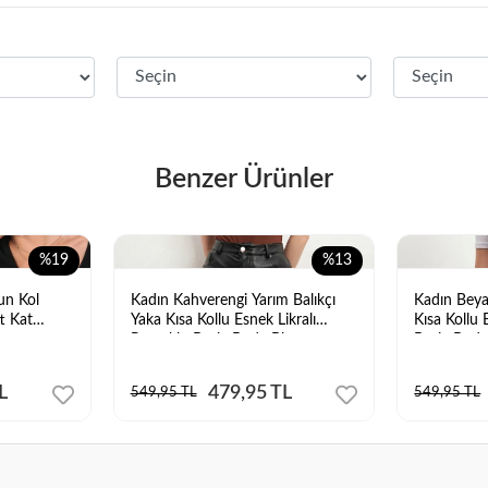
Benzer Ürünler
%19
%13
un Kol
Kadın Kahverengi Yarım Balıkçı
Kadın Beya
ft Kat
Yaka Kısa Kollu Esnek Likralı
Kısa Kollu 
z
Pamuklu Basic Body Bluz
Basic Body
L
479,95 TL
549,95 TL
549,95 TL