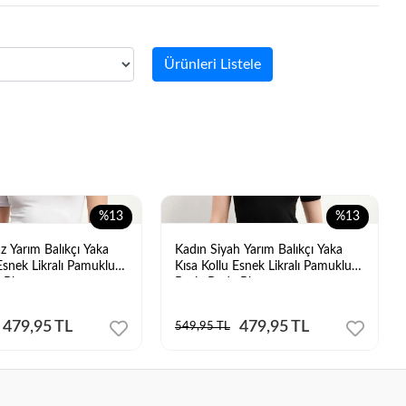
Ürünleri Listele
%13
%13
z Yarım Balıkçı Yaka
Kadın Siyah Yarım Balıkçı Yaka
Esnek Likralı Pamuklu
Kısa Kollu Esnek Likralı Pamuklu
 Bluz
Basic Body Bluz
479,95 TL
479,95 TL
549,95 TL