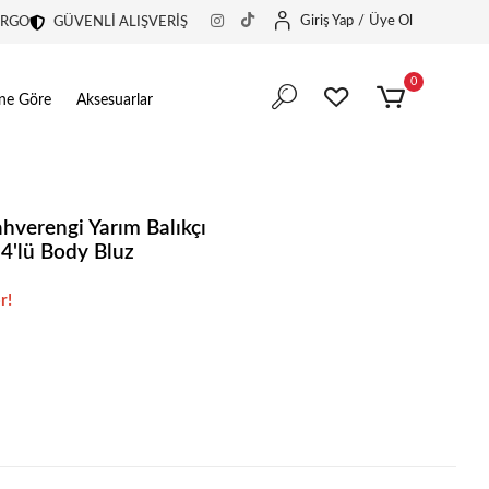
Giriş Yap
/
Üye Ol
ARGO
GÜVENLİ ALIŞVERİŞ
0
ine Göre
Aksesuarlar
hverengi Yarım Balıkçı
4'lü Body Bluz
in harika bir tercih.
r!
in harika bir tercih.