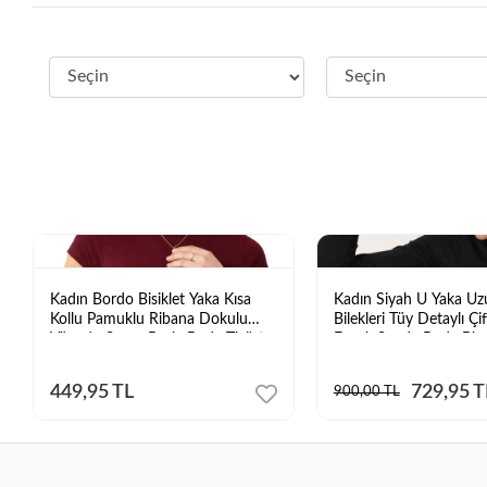
Kadın Bordo Bisiklet Yaka Kısa
Kadın Siyah U Yaka Uz
Kollu Pamuklu Ribana Dokulu
Bilekleri Tüy Detaylı Çi
Vücudu Saran Basic Body Tişört
Esnek Sandy Body Blu
449,95 TL
729,95 T
900,00 TL