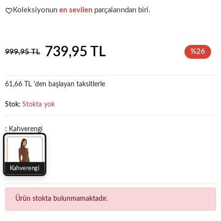
Koleksiyonun
en sevilen
parçalarından biri.
Acele et!
Stoklar hızla azalıyor!
739,95 TL
999,95 TL
%26
61,66 TL 'den başlayan taksitlerle
Stok:
Stokta yok
: Kahverengi
Kahverengi
Ürün stokta bulunmamaktadır.