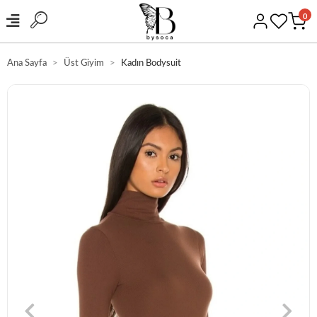
0
Ana Sayfa
Üst Giyim
Kadın Bodysuit
GÜVENLİ ALIŞVERİŞ