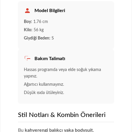
Model Bilgileri
Boy:
1.76 cm
Kilo:
56 kg
Giydiği Beden:
S
Bakım Talimatı
Hassas programda veya elde soğuk yıkama
yapınız.
Ağartıcı kullanmayınız.
Düşük ısıda ütüleyiniz.
Stil Notları & Kombin Önerileri
Bu
kahverengi balıkçı yaka bodysuit
,