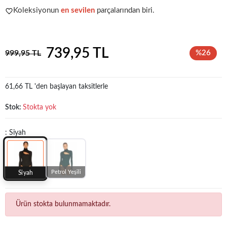
Koleksiyonun
en sevilen
parçalarından biri.
Popüler seçim!
Gardırobunuz için harika bir tercih.
739,95 TL
999,95 TL
%26
61,66 TL 'den başlayan taksitlerle
Stok:
Stokta yok
: Siyah
Petrol Yeşili
Siyah
Ürün stokta bulunmamaktadır.