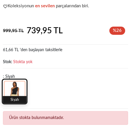
Koleksiyonun
en sevilen
parçalarından biri.
Acele et!
Stoklar hızla azalıyor!
739,95 TL
999,95 TL
%26
61,66 TL 'den başlayan taksitlerle
Stok:
Stokta yok
: Siyah
Siyah
Ürün stokta bulunmamaktadır.